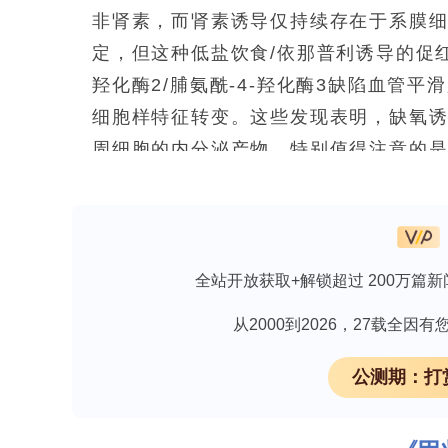
非肾素，而肾素诱导仅持续存在于系膜细
定，但这种低盐饮食/依那普利诱导的促
羟化酶2/脯氨酰-4-羟化酶3缺陷血管
细胞样特征转变。这些发现表明，缺氧诱
周细胞的内分泌产物。特别值得注意的是，脯
害血管平滑肌细胞可逆性地承担内分泌
一、研究背景、问题与目的
全站开放获取+解锁超过 200万篇新
欢迎免费下载技术干货《重组蛋白表达过
从2000到2026，27载全
肾脏承担着重要的内分泌功能，主要包
公测期：打
肾素，以及由位于皮髓质交界处的间质血
的促红细胞生成素。两者在调节血压、