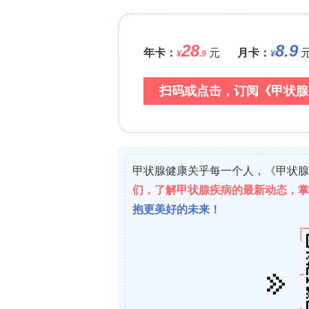
RNA原位杂交技术，特别是RNAsco
精确分析特定mRNA和蛋白的表达定位
组织和血浆中相关基因表达及蛋白水平
获得当地伦理委员会批准，并遵循相关
三、研究结果
1. 脯氨酰-4-羟化酶2和脯氨酰-4-羟
血管平滑肌细胞产生促红细胞生成素，
通过RNAscope证实，在野生型小鼠
脯氨酰-4-羟化酶2和脯氨酰-4-羟化酶
氨酰-4-羟化酶的小鼠中，基础状态下
酰-4-羟化酶2缺失和脯氨酰-4-羟化酶
红细胞生成素水平显著升高，但RNAsc
+
间质平滑肌肌球蛋白重链
/血小板衍生生
肌细胞中并未检测到促红细胞生成素表达。