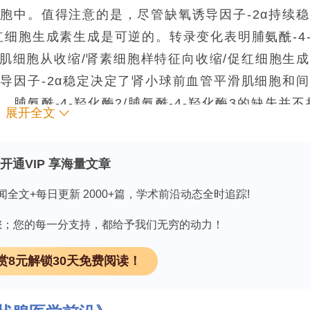
胞中。值得注意的是，尽管缺氧诱导因子-2α持续稳
红细胞生成素生成是可逆的。转录变化表明脯氨酰-4
平滑肌细胞从收缩/肾素细胞样特征向收缩/促红细胞生
导因子-2α稳定决定了肾小球前血管平滑肌细胞和
氨酰-4-羟化酶2/脯氨酰-4-羟化酶3的缺失并不
展开全文
功能的能力。
开通VIP 享海量文章
闻全文+每日更新 2000+篇，学术前沿动态全时追踪!
程中遇到的问题及解决方案！》
领 取
因有您；您的每一分支持，都给予我们无穷的动力！
括由肾小球旁器特化的肌内分泌性周细胞样细胞产生
赏8元解锁30天免费阅读！
小板衍生生长因子受体-β阳性成纤维细胞/周细胞产
容量、电解质平衡以及红细胞生成方面发挥核心作用