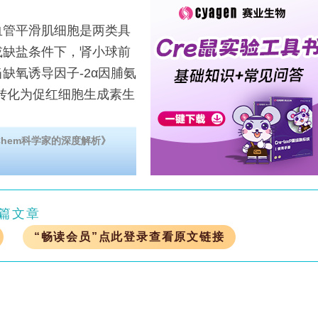
管平滑肌细胞是两类具
或缺盐条件下，肾小球前
缺氧诱导因子-2α因脯氨
可转化为促红细胞生成素生
Chem科学家的深度解析》
篇文章
“畅读会员”点此登录查看原文链接