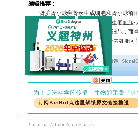
编辑推荐：
肾脏肾小球旁肾素生成细胞和肾小球前血
有显著可塑性的特化周细胞。在严重低血压
血管平滑肌细胞可转化为肾素生成细胞；而当
酰-4-羟化酶2和3缺失而稳定时，肾素细胞
成细胞。这些发
深度解析欢迎下载《激酶活性检测与药物筛选：Signal
为了促进科学的传播，生物通采集了这
订阅BioHot点这里解锁原文链接推送！
Research Article
Open Access