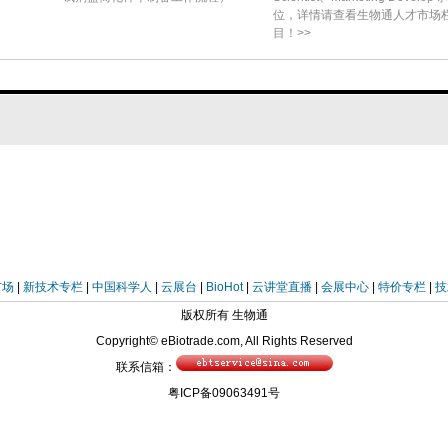
位，详情请查看生物通人才市场
目！>>
羟化酶3双缺失小鼠和对照小鼠交替接受低盐饮食/依那
低盐饮食/依那普利处理周期都会导致双缺失小鼠血
正常盐饮食周期中回落到基线水平。血浆肾素水平也
，低盐饮食/依那普利诱导的肾素升高幅度始终低于
胞生成素阳性肾小球前血管平滑肌细胞仅在低盐饮食/依
周期后基本消失。这表明，尽管存在持续的缺氧诱导
胞向促红细胞生成素生成表型的转化是可逆的。
不诱导肾小球前血管平滑肌细胞或间质收缩性周细胞产
市场
|
新技术专栏
|
中国科学人
|
云展台
|
BioHot
|
云讲堂直播
|
会展中心
|
特价专栏
|
技
版权所有 生物通
食或低盐饮食/依那普利处理的野生型小鼠给予脯氨
Copyright© eBiotrade.com, All Rights Reserved
12小时）处理。尽管在两种条件下均观察到广泛的
联系信箱：
粤ICP备09063491号
平滑肌细胞、肾小球旁细胞或间质收缩性周细胞中均
烈的促红细胞生成素表达仅出现在皮质和髓质外带的