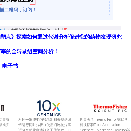
肌细胞中缺氧诱导因子-2α的明显稳定，但这并不足
录。
依那普利处理在脯氨酰-4-羟化酶2/脯氨酰-4-羟化
促红细胞生成素而非肾素
物靶点》探索如何通过代谢分析促进您的药物发现研究
氨酰-4-羟化酶2缺失、脯氨酰-4-羟化酶3缺失小
胞的肾素表达。然而，在脯氨酰-4-羟化酶2/脯氨
细胞分辨率的全转录组空间分析！
/依那普利处理并未诱导肾小球前血管平滑肌细胞产生
局》电子书
成素mRNA，同时肾素诱导仅局限于肾小球外系膜
肾素水平的相对降低和血浆促红细胞生成素水平的进
那普利处理在对照组和双敲除组引起了同等程度的血
因子-2α免疫组化显示，在低盐饮食/依那普利处理
3双缺失小鼠中，血管平滑肌细胞中的缺氧诱导因子-2α
指导海
对同一细胞中的转录组和表观基因
世界著名Thermo Fisher赛默飞
版或实
组进行同时分析（使用细胞核分离
科技招聘Field Application
羟化酶2/脯氨酰-4-羟化酶3缺陷小鼠肾小球前血管平
试剂盒简化样本制备工作流程）>>
Scientist、Marketing Develop