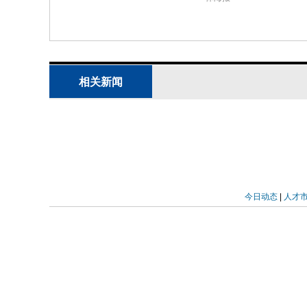
肌细胞促红细胞生成素表达是可逆的
通过让脯氨酰-4-羟化酶2/脯氨酰-4-
处理和正常盐饮食，研究人员发现，每次
促红细胞生成素水平升高，并在随后的
相关新闻
现相应的周期性变化，但在双缺失小鼠中
照组。RNAscope分析证实，促红细
普利处理周期后出现，而在正常盐饮食
子-2α稳定，但肾小球前血管平滑肌细
4. 短期药理性脯氨酰-4-羟化酶抑制
今日动态
|
人才
红细胞生成素
为了模拟临床应用，研究人员对正常盐饮
酰-4-羟化酶抑制剂罗沙司他进行短期（
诱导因子-2α稳定，但在肾小球前血管
测到促红细胞生成素mRNA的诱导。强