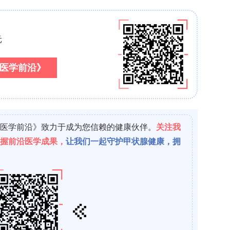
pe多重荧光检测，结合免疫荧光和免疫组化，在组织水
与丰度。通过实时定量PCR、酶联免疫吸附测定检测
。通过尾套法测量清醒小鼠的收缩压。所有动物实验
动物使用指南。
化酶2/脯氨酰-4-羟化酶3缺陷在基础条件下不诱导肾小
但可在间质收缩性周细胞中诱导
+
中，肾小球前平滑肌肌球蛋白重链
血管平滑肌细胞均
3 mRNA。在平滑肌肌球蛋白重链细胞特异性缺失不同
，所有基因型小鼠的肾素生成均无变化。尽管在脯氨
2/脯氨酰-4-羟化酶3双缺失小鼠中检测到肾组织和血浆
ope分析显示，促红细胞生成素mRNA的诱导仅发生
+
长因子受体-β
收缩性周细胞中，而肾小球前血管平
免疫组化结果显示，脯氨酰-4-羟化酶2/脯氨酰-4