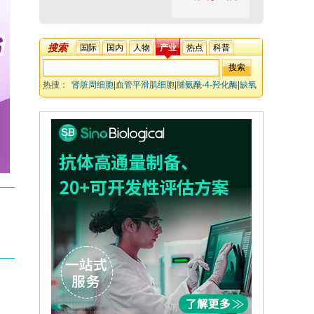
搜索
国际
国内
人物
产业
热点
科普
热搜：
肾脏周细胞
|
血管平滑肌细胞
|
脯氨酰-4-羟化酶
|
缺氧
诱导因子-2α
|
促红细胞生成素
|
肾素