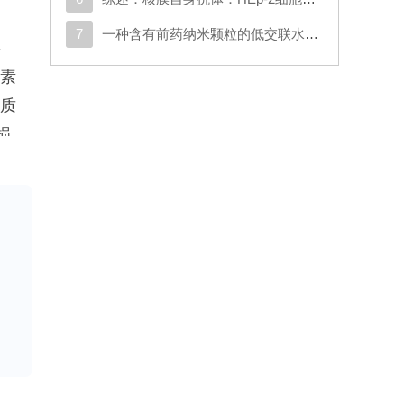
7
一种含有前药纳米颗粒的低交联水凝胶可通过调节神经炎症和细胞外基质沉积来促进脊髓再生
-
成素
间质
损
的
生
。