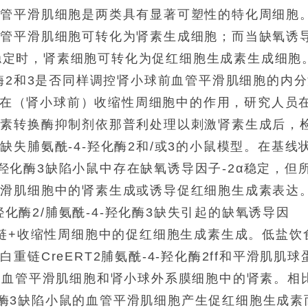
血管平滑肌细胞是两类具有显著可塑性的特化周细胞
血管平滑肌细胞可转化为肾素生成细胞；而当缺氧诱
失而稳定时，肾素细胞可转化为促红细胞生成素生成细胞
酶2和3是否同样调控肾小球前血管平滑肌细胞的内
或3在（肾小球前）收缩性周细胞中的作用，研究人员
张素转换酶抑制剂依那普利处理以刺激肾素生成后，
失脯氨酰-4-羟化酶2和/或3的小鼠模型。在基线
4-羟化酶3缺陷小鼠中存在缺氧诱导因子-2α稳定，但
平滑肌细胞中的肾素生成或诱导促红细胞生成素表达
羟化酶2/脯氨酰-4-羟化酶3缺失引起的缺氧诱导因
链+收缩性周细胞中的促红细胞生成素生成。低盐饮
链CreERT2脯氨酰-4-羟化酶2ff和平滑肌肌球
ff小鼠血管平滑肌细胞和肾小球外系膜细胞中的肾素。相
羟化酶3缺陷小鼠的血管平滑肌细胞产生促红细胞生成素