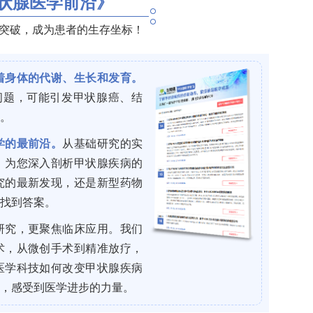
胞生成素生成细胞共享一个共同的间质细胞起源，并
病理刺激下，肾小球前血管平滑肌细胞可逆地转化为
-2α稳定时能转化为促红细胞生成素生成细胞。缺
酶2和3的负向调控，它们是肾脏促红细胞生成素表达的
系、具有可塑性的肾小球前血管平滑肌细胞，其内分
受到脯氨酰-4-羟化酶2和3的调控，以及这种调
决这些问题，研究人员开展了本项研究，旨在阐明脯
肌细胞内分泌功能决定和可塑性调控中的具体作用，
ogy》。
链启动子驱动的他莫昔芬诱导性Cre重组酶小鼠模
羟化酶2和/或3等位基因的小鼠杂交，获得平滑肌肌球蛋
、脯氨酰-4-羟化酶3或两者同时缺失的基因敲除小鼠
制剂依那普利处理来建立刺激肾素生成的模型。利用