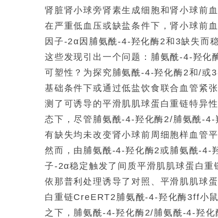
肾脏肾小球旁肾素生成细胞和肾小球前
在严重低血压或缺盐条件下，肾小球前
因子-2α因脯氨酰-4-羟化酶2和3缺
这些发现引出一个问题：脯氨酰-4-羟化
可塑性？为探究脯氨酰-4-羟化酶2和/
基础条件下或通过低盐饮食联合血管紧
测了可诱导的平滑肌肌球蛋白重链特异性缺
态下，尽管脯氨酰-4-羟化酶2/脯氨酰-
有缺失均未改变肾小球前周细胞样血管
然而，由脯氨酰-4-羟化酶2或脯氨酰-4-
子-2α稳定触发了间质平滑肌肌球蛋白重
依那普利处理诱导了对照、平滑肌肌球蛋白重
白重链CreERT2脯氨酰-4-羟化酶3
之下，脯氨酰-4-羟化酶2/脯氨酰-4-