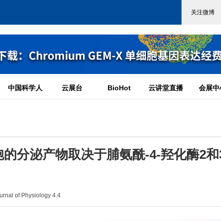
中国科学人
云展台
BioHot
云讲堂直播
会展中
的分泌产物取决于脯氨酰-4-羟化酶2和
al of Physiology 4.4