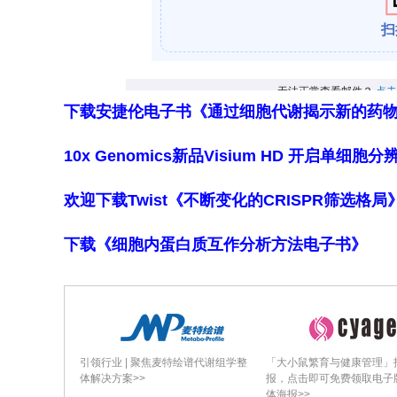
羟化酶3双缺失导致了肾小球前血管平滑
在基础条件下激活其促红细胞生成素转
2. 低盐饮食联合血管紧张素转换酶抑制剂
缺陷的肾小球前血管平滑肌细胞中诱导
下载安捷伦电子书《通过细胞代谢揭示新的药
低盐饮食/依那普利处理可有效诱导对照、脯
肾小球前血管平滑肌细胞和肾小球外系膜细
10x Genomics新品Visium HD 开启单
酰-4-羟化酶3双缺失小鼠中，低盐饮食
欢迎下载Twist《不断变化的CRISPR筛选格
素，而是触发了这些细胞表达促红细胞生
胞。这种内分泌产物的转换伴随着血浆
下载《细胞内蛋白质互作分析方法电子书》
步升高。收缩压测量表明，低盐饮食/依
下降，排除了血压差异的干扰。缺氧诱导
脯氨酰-4-羟化酶2/脯氨酰-4-羟化酶
定模式与基础状态相似。
引领行业 | 聚焦麦特绘谱代谢组学整
「大小鼠繁育与健康管理」
体解决方案>>
报，点击即可免费领取电子
3. 低盐饮食/依那普利诱导的脯氨酰-4-
体海报>>