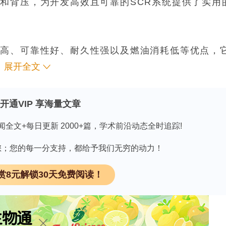
和背压，为开发高效且可靠的SCR系统提供了实用
率高、可靠性好、耐久性强以及燃油消耗低等优点，
应用）的主要动力来源[1]。柴油发动机采用压缩点
展开全文
缩比。在缸内燃烧过程中，高温、高压以及局部氧气
气（O?）生成氮氧化物（NO?）。氮氧化物是一种
开通VIP 享海量文章
严重危害[2]。选择性催化还原（SCR）技术是减
闻全文+每日更新 2000+篇，学术前沿动态全时追踪!
CR催化剂上游注入尿素水溶液，通过化学反应将有
水（H?O）。在这个过程中，混合器在确保尿素均匀
因有您；您的每一分支持，都给予我们无穷的动力！
改进混合器设计是提高SCR系统性能的关键。
赏8元解锁30天免费阅读！
，混合器经常面临尿素结晶[4]和尿素混合不均匀的
而导致更大的发动机功率损失、更高的燃油消耗，在
低其可靠性。混合不均匀会导致催化剂截面上氨气