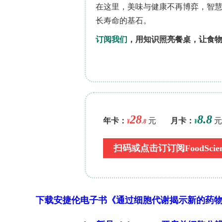
统设计，平衡了氨气产量和分布均匀性[
充，例如沉积边界方法，这些方法主动管
究强调了多方面的综合方法——包括机
SCR运行[22,23]。
尽管取得了这些进展，但大多数研究仍集
器优化研究仍然较少。U形布局具有明显
端口，从而提高了安装灵活性。为填补这
种定制的混合器几何结构进行了集成CF
在这种配置中，系统的整体长度显著缩短
处，如果设计不当，可能会导致尿素与
效率。模拟中使用的催化剂特性总结在表
以表示基材的各向异性流动阻力。通过计
特性，并通过台架测试进行了验证，旨在
下载安捷伦电子书《通过细胞代谢揭示新的药
考。