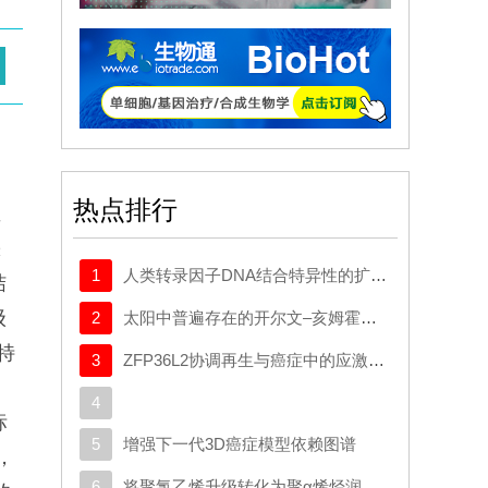
热点排行
直
缺
1
人类转录因子DNA结合特异性的扩展密码本
结
级
2
太阳中普遍存在的开尔文–亥姆霍兹不稳定性驱动等离子体混合
特
3
ZFP36L2协调再生与癌症中的应激适应性可塑性
损
4
标
5
增强下一代3D癌症模型依赖图谱
，
6
将聚氯乙烯升级转化为聚α烯烃润滑剂