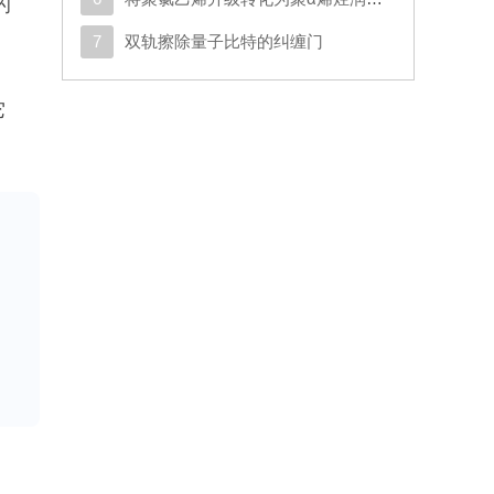
的
7
双轨擦除量子比特的纠缠门
它
火
过
重
少
害
混
问
严