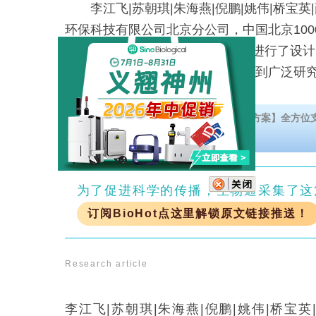
李江飞|苏朝琪|朱海燕|倪鹏|姚伟|桥宝英
环保科技有限公司北京分公司，中国北京100
型U形柴油后处理系统中的混合器进行了设
管传统直管布局的混合器设计已得到广泛研
装优势的U形配置的优化仍较为
欢迎免费下载【CAR-T细胞疗法开发解决方案】全方
研究的每一个阶段。
为了促进科学的传播，生物通采集了这
订阅BioHot点这里解锁原文链接推送！
Research article
李江飞|苏朝琪|朱海燕|倪鹏|姚伟|桥宝英