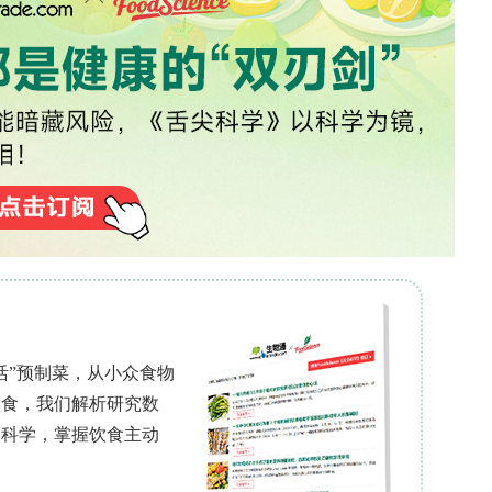
甚至可能降低氮氧化物的转化效率[5]。因此，优化
优化SCR系统中的混合器设计，以提高性能。研究重
混合器[6]、挡板型[5]、旋流型[4,7]、多层金
指标包括NH?分布均匀性、氮氧化物转化效率、压降和
与背压之间的关键权衡[5,7,10]。此外，还开发
技术来预测和减少固体沉积[11,13]，同时也提出
置[14,15]。总体而言，这些工作表明，战略性的
氧化物脱除效率和系统稳定运行的基础。
和创新设计领域。关于尿素喷射与壁面撞击及分解动
先进诊断和建模技术来阐明温度依赖性的液滴行为和
依据[16,17]。同时，还开发并验证了新的混合器
]或带有弯曲挡板的中央圆柱结构[19]，这些结构在
和背压。通过对喷射器配置的比较研究进一步优化了