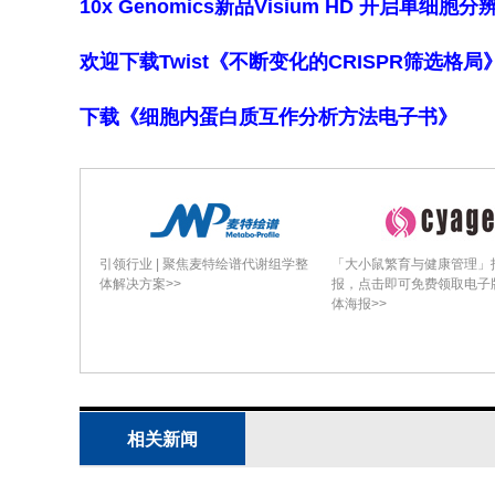
U形后处理系统的结构如图1所示。它包
10x Genomics新品Visium HD 开启单
油颗粒过滤器（DPF）、一个混合器、一
欢迎下载Twist《不断变化的CRISPR筛选格
SCR2以及一个出口。排气气和进气口
高了安装灵活性。模块化设计还支持快
下载《细胞内蛋白质互作分析方法电子书》
节选内容
混合器设计
为U形后处理系统设计了四种混合器配置
混合器1包括一个进气口、一个喷嘴支架
引领行业 | 聚焦麦特绘谱代谢组学整
「大小鼠繁育与健康管理」
有用于破坏和引导尿素喷射的叶片阵列
体解决方案>>
报，点击即可免费领取电子
体海报>>
的更均匀混合。
混合器2在混合器1的基础上增加了一个
均匀性
均匀性是一个关键指标，它影响和评估S
相关新闻
某些区域流速过高或过低，从而影响基材