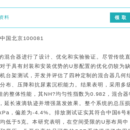
细资料
领 取
国北京100081
的混合器进行了设计、优化和实验验证。尽管传统
对于具有封装和安装优势的U形配置的优化仍较为
动机台架测试，开发并评估了四种定制的混合器几何
气分布、压降和抗尿素沉积能力。结果表明，采用多
的整体性能，其NH?均匀性指数为0.982，混合器
旋流，延长液滴轨迹并增强蒸发效果。整个系统的总压
3 kPa，偏差为-4.4%。排放测试证实其符合中国6号
均低于5克。本研究表明，在空间受限的U形布局中