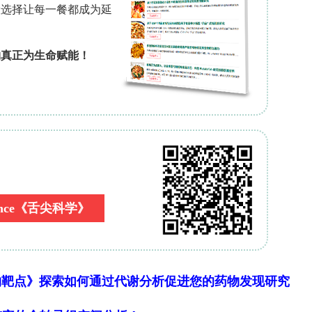
20]。这些硬件改进通过以控制为导向的策略得到补
理喷射过程以限制沉积风险[21]。总体而言，这些
理理解、组件创新和系统控制——以实现高效且可靠
中在传统的直管后处理布局上，而对U形配置的混
的封装优势，包括紧凑的占地面积和可旋转的进出
一空白，本研究介绍了一种U形后处理系统，并对
D分析、优化和实验验证。
，促进了更加紧凑的组装。混合器位于U形的拐角
废气混合不良、氨气分布不均，从而降低氮氧化物转
1中，径向粘性和惯性系数设定为轴向值的1000倍
算流体动力学（CFD）分析了每种混合器设计的流
为空间受限应用中的紧凑型高效SCR系统提供实用
物靶点》探索如何通过代谢分析促进您的药物发现研究