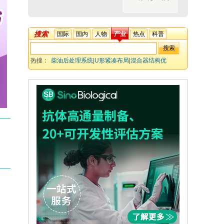
搜索
国际
国内
人物
产业
热点
科普
热搜：
柴油后处理系统
|
U形紧凑布局
|
混合器结构优
化
|
CFD-实验集成验证
|
抗尿素沉积
|
压降控制