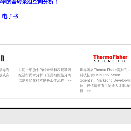
括一个进气口、一个柴油氧化催化剂（DOC）、一
细胞分辨率的全转录组空间分析！
个喷嘴、SCR1、带有氨滑移催化剂（ASC）的
局》电子书
均位于系统的侧面，两者都可以进行周向旋转，从而
速更换或维护特定组件。
，如图2所示。
、一个破碎板1、一个穿孔挡板和一个出口。破碎板
指导海
对同一细胞中的转录组和表观基因
世界著名Thermo Fisher赛默飞
，而穿孔挡板则包含一系列圆形孔，以促进尿素与废
版或实
组进行同时分析（使用细胞核分离
科技招聘Field Application
试剂盒简化样本制备工作流程）>>
Scientist、Marketing Develop
位，详情请查看生物通人才市场
目！>>
第二级破碎板
CR后处理系统的性能。非均匀的流速分布表明基材
的利用效率。同样，氨气（NH?）分布不均匀会导