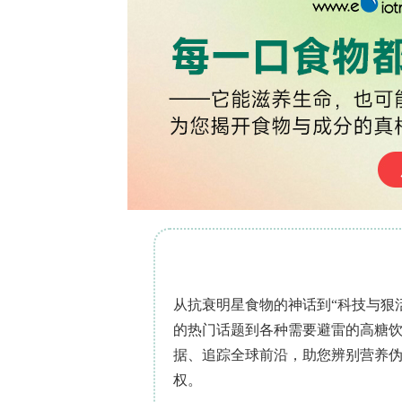
（NH?）分布不均，降低催化剂利用率，
合器的结构设计至关重要。
一系列研究结合CFD模拟和实验验证来
评估和比较了各种混合器几何结构，包括静态
网型[8]和导向叶片型[9]，关键性能
素沉积能力。这些研究揭示了诸如混合质量
考虑壁面膜形成和沉积风险指数的先进建模
适用于紧密耦合或船舶SCR系统的优化配
器设计和尿素喷射策略优化是实现高氮
SCR系统优化研究还扩展到了基本机制
学的研究提供了基础性见解，通过结合
产物形成机制，从而为沉积物减轻策略提供
何结构，如带有导向叶片的网格通道[18
强流动/氨气均匀性的同时减少了沉积物