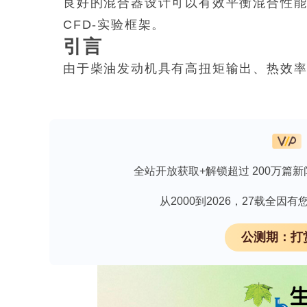
良好的混合器设计可以有效平衡混合性能
CFD-实验框架。
引言
由于柴油发动机具有高扭矩输出、热效
们已成为运输行业（尤其是商用车和船舶
方式，通常具有比汽油发动机更高的压
浓的条件会导致空气中的氮（N?）和氧
要的大气污染物，对环境污染和人类健康有
全站开放获取+解锁超过 200万篇新
氮氧化物排放的有效方法。其原理是在S
的氮氧化物转化为无害的氮气（N?）和
从2000到2026，27载全
合方面起着关键作用[3]。通过结构优化
公测期：打
随着对氮氧化物排放限制的法规日益严格
题。尿素沉积会增加混合器的压降，从
重情况下还会堵塞后处理系统，从而降