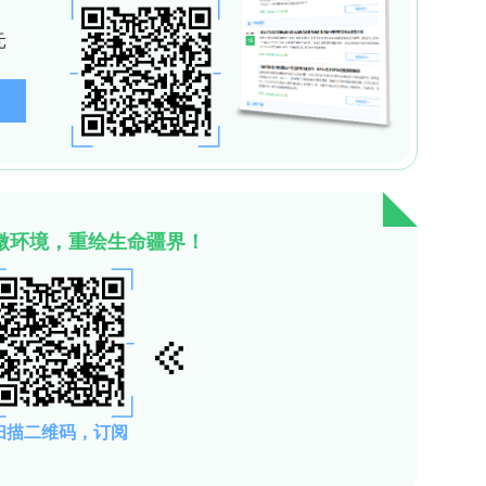
T-HSC
?
+
?
?
+
+
in
CD34
CD38
CD45RA
CD90
CD49f
）进行
nce）与炎症信号（inflammatory signalling）
因子结合基序染色质开放相关，在独立snRNA+ATA
基础炎症预编程异质性。
n vivo
+
+
45
及hCD34
祖细胞减少，但单次打击后长期恢
+
LPS打击后恢复期移植物仍显著缩小、CD34
比例
率未丧失，表明反复炎症致人HSC产生持久功能性改
sets
ome中鉴定出两群HSCs：HSC-I与HSC-II（后命名
集静息特征、TNF-via-NF-κB及TGFβ信号通路、
3调控网络，具3,663个差异可及染色质区域及2,178个差