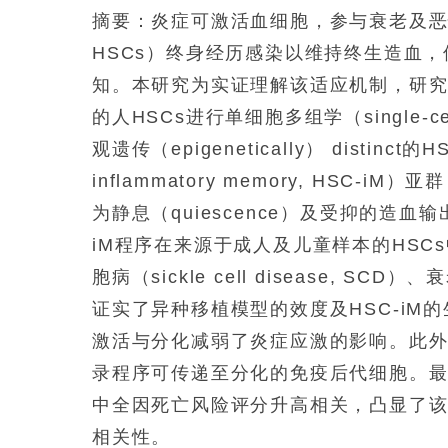
摘要：炎症可激活血细胞，参与衰老及恶性转化。造
HSCs）终身经历感染以维持终生造血，
知。本研究为实证理解该适应机制，研
的人HSCs进行单细胞多组学（single-c
观遗传（epigenetically） dist
inflammatory memory, HSC
为静息（quiescence）及受抑的造血输出（h
iM程序在来源于成人及儿童样本的HSCs
胞病（sickle cell disease, SCD）
证实了异种移植模型的效度及HSC-iM的
激活与分化减弱了炎症应激的影响。此外
录程序可传递至分化的免疫后代细胞。最
中全因死亡风险评分升高相关，凸显了该
相关性。