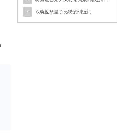
7
双轨擦除量子比特的纠缠门
题
d
l
H突