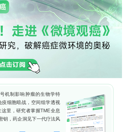
移植后小鼠予单次或重复肿瘤坏死因子（tumour
ipopolysaccharide, LPS）处理模拟急性或反复炎症
SPC）；采用10x Genomics
cRNA-seq对人HSPCs及下游祖细胞/髓系细胞测序；应
e matrix factorization, cNMF）、加权最近邻
ur, WNN）整合、SCENIC+推断转录因子调控网络、基因
alysis, GSEA）；利用原代人样本包括COVID-19康复
sickle cell disease, SCD）患儿骨髓HSC、
q、携带DNMT3A或TET2突变的CH供体骨髓
rio Health Study, OHS）外周血scRNA-se
ing dilution assay）评估长期重建功能，利
克隆起源与子代关系。