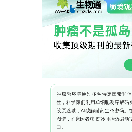
主要关键技术方法
研究人员建立NSG小鼠异种移植模型，对
necrosis factor, TNF）或脂多糖（l
设恢复期取骨髓人造血干/祖细胞（human H
scMultiome（RNA + ATAC）及s
非负矩阵分解（consensus non-negativ
（weighted nearest-neighbo
集分析（gene set enrichment an
者外周血HSC snRNA+ATAC、镰状细胞病（
中心年龄梯度健康供体HSC scRNA-se
TARGET-seq+数据及安大略健康研究（Onta
列进行跨场景验证；通过极限稀释移植（limit
遗传多态性及线粒体DNA谱系追踪推断
研究结果