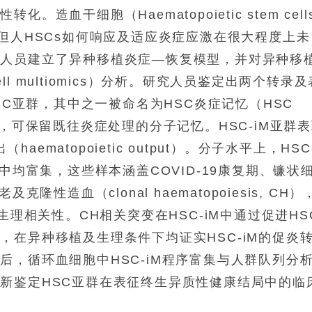
血干细胞（Haematopoietic stem cells
但人HSCs如何响应及适应炎症应激在很大程度上未
究人员建立了异种移植炎症—恢复模型，并对异种移
ell multiomics）分析。研究人员鉴定出两个转录及
inct的HSC亚群，其中之一被命名为HSC炎症记忆（HSC
-iM）亚群，可保留既往炎症处理的分子记忆。HSC-iM亚群
aematopoietic output）。分子水平上，HSC
中均富集，这些样本涵盖COVID-19康复期、镰状
、衰老及克隆性造血（clonal haematopoiesis, CH）
生理相关性。CH相关突变在HSC-iM中通过促进HS
，在异种移植及生理条件下均证实HSC-iM的促炎
后，循环血细胞中HSC-iM程序富集与人群队列分
新鉴定HSC亚群在表征终生异质性健康结局中的临