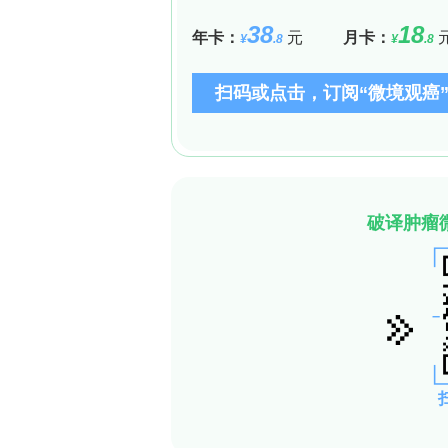
Inflammatory response priming in L
研究人员对静息状态下人CB LT-HSC（L
scRNA-seq，cNMF分解出静息（quiesce
大转录程序，后者与AP-1及NF-κB转录
数据中验证，表明人HSC-MPP内存在
Modelling human HSC inflammation i
单次TNF或LPS处理后16 h人移植物hCD
且干细胞频率不变；反复（两次）TNF/
低，但二次极限稀释移植示HSC重建频
而非自我更新潜能丧失。
Identification of two human HSC sub
从炎症—恢复异种移植HSPCs scMulti
HSC-iM）。HSC-iM（原HSC-II）富
NFKB1/REL/JUNB/FOS/SMAD