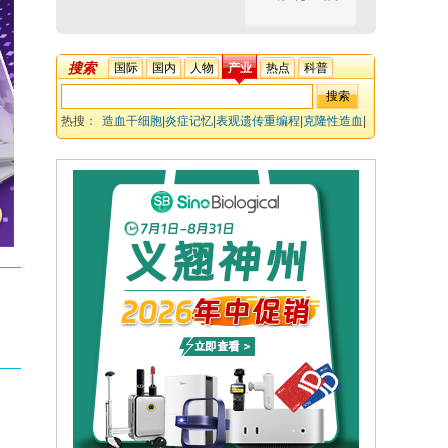
搜索
国际
国内
人物
产业
热点
科普
热搜：
造血干细胞
|
炎症记忆
|
表观遗传重编程
|
克隆性造血
|
单细胞多组学
|
炎性衰老