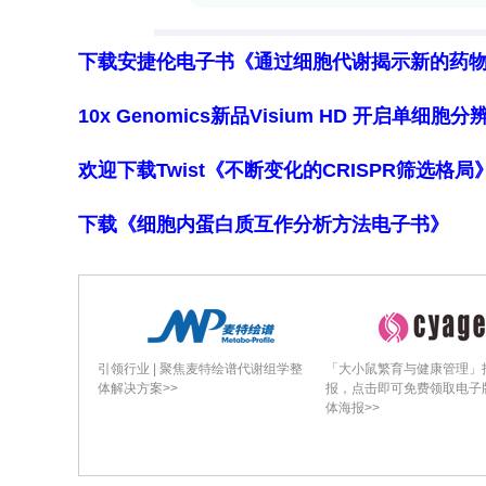
表达基因，与HSC-I转录—表观遗传明
HSC-II retain memory of infla
下载安捷伦电子书《通过细胞代谢揭示新的药
恢复后HSC-iM较HSC-I显示TNF/L
10x Genomics新品Visium HD 开启单
HMGA1、SPI1），证明炎症消退后分子
+
程序与人的CD8
记忆T细胞（T
）共享A
欢迎下载Twist《不断变化的CRISPR筛选格
M
诱导的"训练免疫（trained immuni
下载《细胞内蛋白质互作分析方法电子书》
态。
HSC-iM in pathophysiological contex
HSC-iM程序在ICU-COVID康复患者
可及性及转录水平显著高于ICU对照及健
引领行业 | 聚焦麦特绘谱代谢组学整
「大小鼠繁育与健康管理」
（18–40岁）显著富集并与已发表老化H
体解决方案>>
报，点击即可免费领取电子
体海报>>
证实HSC-iM反映累积炎症负荷——见
HSC-iM in CH（克隆性造血中的HSC-