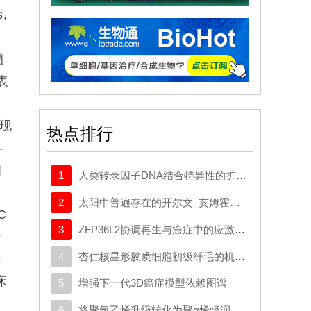
,
植
表
表现
热点排行
-
细
1
人类转录因子DNA结合特异性的扩展密码本
，
2
太阳中普遍存在的开尔文–亥姆霍兹不稳定性驱动等离子体混合
C
3
ZFP36L2协调再生与癌症中的应激适应性可塑性
转
4
杏仁核星形胶质细胞初级纤毛的机制与应激行为密切相关。
析
床
5
增强下一代3D癌症模型依赖图谱
6
将聚氯乙烯升级转化为聚α烯烃润滑剂