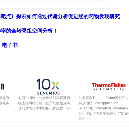
显分离，且在炎症处理后分离度增大。
mmation（HSC-iM保留炎症记忆）
物靶点》探索如何通过代谢分析促进您的药物发现研究
PS特异的转录因子活性持续上调（如NFKB1、JUNB、
细胞分辨率的全转录组空间分析！
改变主要在HSC-iM持久存在。HSC-iM染色质及
P-1家族基序（5′-TGAG/CTCA-3′），区别于BC
局》电子书
ty）"程序，表明HSC-iM是具炎症记忆特征的独特HSC
ts
（重症COVID-19感染后2–4个月）外周血HSCs染色
康供体；在中老年人（40–90岁）HSCs中较青年
指导海
对同一细胞中的转录组和表观基因
世界著名Thermo Fisher赛默飞
SC标志重叠；在儿童SCD患者HSCs中也显著富集
版或实
组进行同时分析（使用细胞核分离
科技招聘Field Application
试剂盒简化样本制备工作流程）>>
Scientist、Marketing Develop
于严重感染、炎性衰老及慢性炎症性疾病。
位，详情请查看生物通人才市场
目！>>
iM）