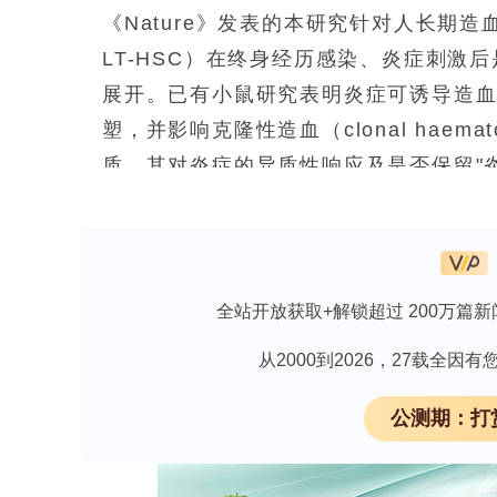
《Nature》发表的本研究针对人长期造血干细胞（lo
LT-HSC）在终身经历感染、炎症刺
展开。已有小鼠研究表明炎症可诱导造血
塑，并影响克隆性造血（clonal haema
质，其对炎症的异质性响应及是否保留"炎
blood, CB）异种移植炎症—恢复模型，
multiome RNA + ATAC-seq, 
（CH）队列分析，首次在人系统中鉴定出
inflammatory memory），阐
全站开放获取+解锁超过 200万篇新
变的交互作用及其程序向下游成熟免疫
从2000到2026，27载全
公测期：打
索取细胞因子ELISA试剂盒最新资料