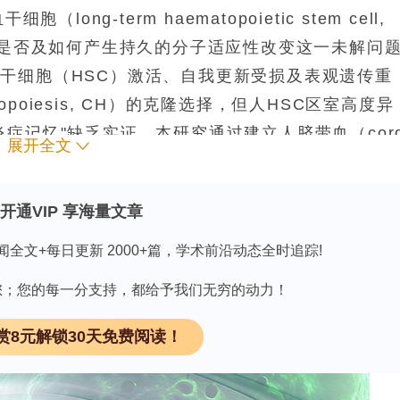
ng-term haematopoietic stem cell,
激后是否及如何产生持久的分子适应性改变这一未解问
干细胞（HSC）激活、自我更新受损及表观遗传重
topoiesis, CH）的克隆选择，但人HSC区室高度异
症记忆"缺乏实证。本研究通过建立人脐带血（cor
展开全文
结合单细胞转录组与染色质可及性测序（single-cel
scMultiome）、人原代HSC临床样本验证及克隆性造血
开通VIP 享海量文章
具有炎症记忆特征的HSC亚群——HSC-iM（HSC
明其转录—表观遗传特征、在炎症/衰老/疾病中的富集、与C
闻全文+每日更新 2000+篇，学术前沿动态全时追踪!
细胞传递的现象与临床关联。
因有您；您的每一分支持，都给予我们无穷的动力！
赏8元解锁30天免费阅读！
领 取