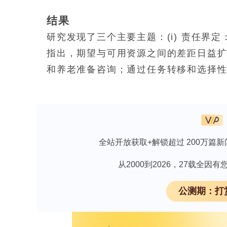
结果
研究发现了三个主要主题：(i) 责任界
指出，期望与可用资源之间的差距日益
和养老准备咨询；通过任务转移和选择性使
发现、独立性和康复——尽管政策强调
和康复的时间有限；(iii) 建设包容
调了可及住房、家庭改造、交通便利性
孤立感并支持其自主性。
全站开放获取+解锁超过 200万篇新
结论
从2000到2026，27载全
一线服务提供者表示，紧张的预算和市
公测期：打
务，而非预防性和社会支持。他们指出
预防性工作预留专门时间、选择性使用