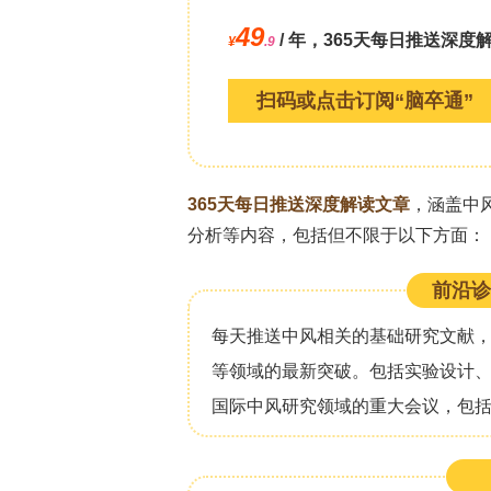
本研究采用了受批判现实主义和Lipsk
法。在挪威四个具有不同特征的市镇/城
服务提供者（护士、护理助理、职业治
过反思性主题分析进行处理。
结果
研究发现了三个主要主题：(i) 责任界
指出，期望与可用资源之间的差距日益
和养老准备咨询；通过任务转移和选择性使
发现、独立性和康复——尽管政策强调
和康复的时间有限；(iii) 建设包容
调了可及住房、家庭改造、交通便利性
孤立感并支持其自主性。