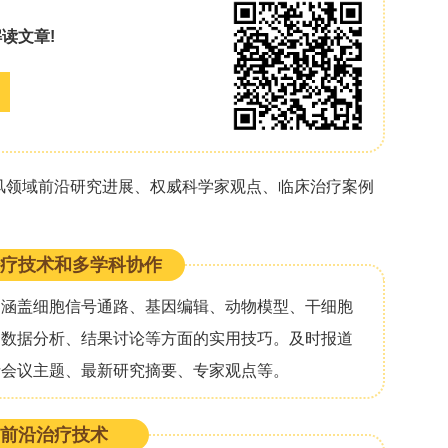
y的“街道层面官僚主义理论”指导的定性解释性研究方
区，共进行了8次焦点小组讨论，参与者包括38名一
疗师、物理治疗师、社会工作者和一名医生）。数据
定：支持老年人做好养老准备并管理期望——服务提供
扩大，对家庭的依赖程度增加，同时需要更清晰的沟
用福利技术来应对需求；(ii) 培养预防文化：早
预防，但实际操作中仍以应对为主，用于干预、防跌
性社区：住房设施、无障碍环境以及协作——服务提供者
以及社会活动和志愿者协调的重要性，以减少老年人