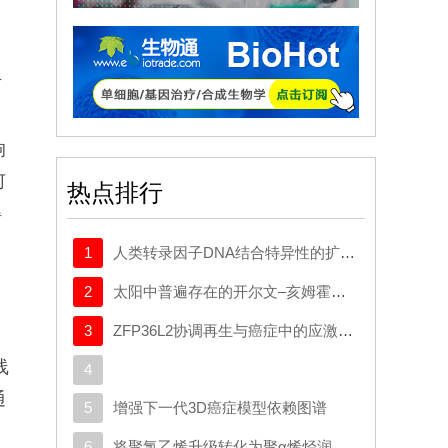
市
响
何
热点排行
得
1
人类转录因子DNA结合特异性的扩展密码本
2
太阳中普遍存在的开尔文–亥姆霍兹不稳定性驱动等离子体混合
3
ZFP36L2协调再生与癌症中的应激适应性可塑性
线
4
通
5
增强下一代3D癌症模型依赖图谱
6
将聚氯乙烯升级转化为聚α烯烃润滑剂