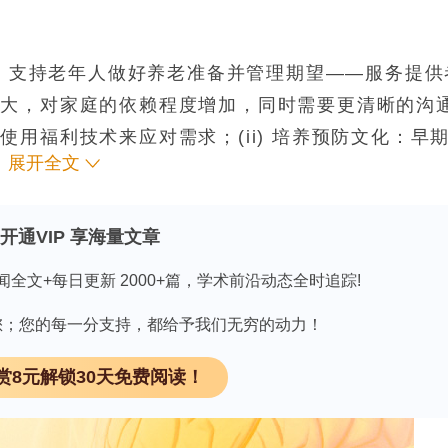
定：支持老年人做好养老准备并管理期望——服务提供
扩大，对家庭的依赖程度增加，同时需要更清晰的沟
用福利技术来应对需求；(ii) 培养预防文化：早
展开全文
预防，但实际操作中仍以应对为主，用于干预、防跌
性社区：住房设施、无障碍环境以及协作——服务提供者
以及社会活动和志愿者协调的重要性，以减少老年人
开通VIP 享海量文章
闻全文+每日更新 2000+篇，学术前沿动态全时追踪!
因有您；您的每一分支持，都给予我们无穷的动力！
政自治权使得服务更倾向于提供法律规定的反应性服
赏8元解锁30天免费阅读！
需要制定具体的优先级方案（如简单的决策工具）、
技术、提前进行家庭改造、提供可靠的交通服务以及