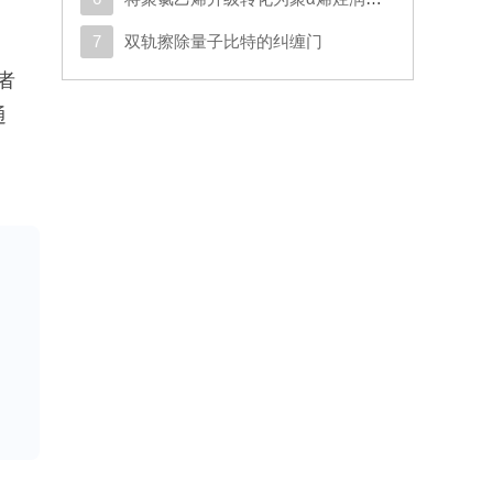
7
双轨擦除量子比特的纠缠门
者
通
期
倒
强
的
为
导