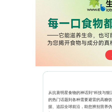
(voltage-gated sodium ch
明其对非靶标生物存负面影响，且田间可在
虽其主要靶点为神经系统，经口摄入的
(regenerative cells)、柱状消化细胞(
官，已有其他杀虫剂致中肠损伤的报道。鉴于
肠（非靶标器官）急/慢性暴露的组织及
研究人员以非洲化A. mellifera工蜂
毒性实验，测定24 h LC
及LC
，
50
5/100
(TEM, Transmission Electron M
态与超微结构改变，首次证实即便是亚
害蜂群健康的潜在风险。该研究成果发表于《A
主要关键技术方法
研究人员从巴西Vi?osa联邦大学中央蜂场三
生出房工蜂(<24 h)中采集试虫，于