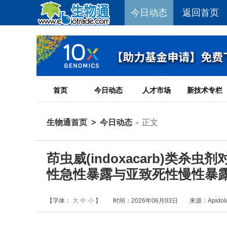
今日动态
返回首页
首页
今日动态
人才市场
新技术专栏
生物通首页
>
今日动态
正文
>
茚虫威(indoxacarb)类杀虫剂对
性急性暴露与亚致死性慢性暴
【字体：
大
中
小
】
时间：2026年06月03日
来源：Apidolo