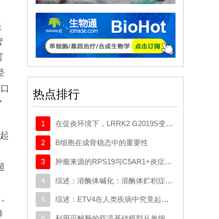
是
蜜
可
经
经口
热点排行
了
1
在促炎环境下，LRRK2 G2019S变异体与帕金森病患者髓系细胞中的转录变化相关
引起
2
B细胞在成骨稳态中的重要性
3
肿瘤来源的RPS19与C5AR1+炎症巨噬细胞相互作用，促使星形胶质细胞重编程并推动胶质母细胞瘤的进展
。超
4
综述：溶酶体碱化：溶酶体贮积症与典型神经退行性疾病中的共同机制
明，
5
综述：ETV4在人类疾病中究竟起什么作用：新的功能、机制及治疗前景
蜂
6
利用可解释的双流基础模型从单细胞数据中揭示生物学奥秘