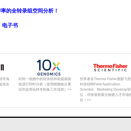
突起伴细胞碎片增多、凋亡细胞（部分核固缩）脱落
细胞分辨率的全转录组空间分析！
dgut（后肠中段）最显著。
icroscopy（透射电子显微镜观察）
局》电子书
illi)、丰富线粒体，核染色质解聚、核仁明显，粗面内
, rER)及发育良好的基膜迷路(basal labyrinth)伴厚基
子透明囊泡(electron-lucent vesicles)增多
hagosomes及自噬溶酶体
暴露组：顶/核周区rER呈囊泡化(vesiculated roug
指导海
对同一细胞中的转录组和表观基因
世界著名Thermo Fisher赛默飞
子透明囊泡增多，基膜迷路短且稀疏、与血腔(hemocoel)连
版或实
组进行同时分析（使用细胞核分离
科技招聘Field Application
试剂盒简化样本制备工作流程）>>
Scientist、Marketing Develop
质紊乱。
位，详情请查看生物通人才市场
目！>>
?1
=4.06 mg a.i. L
，田间已检出蜂巢内茚虫
0(24h)
究首次揭示急/慢性暴露致A. mellifera中肠（