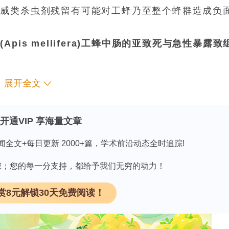
虫威类杀虫剂残留有可能对工蜂乃至整个蜂群造成负
is mellifera)工蜂中肠的亚致死与急性暴露致
展开全文
领 取
开通VIP 享海量文章
闻全文+每日更新 2000+篇，学术前沿动态全时追踪!
全球自然及农业生态系统提供关键授粉服务，但其种群正因
用而衰退。杀虫剂不仅以致死剂量直接减少野外蜂群
因有您；您的每一分支持，都给予我们无穷的动力！
生理、形态及行为改变，最终危及蜂群维持。茚虫威
赏8元解锁30天免费阅读！
azine)新型神经毒杀性杀虫剂，为需经酯酶或酰胺酶生物活
-insecticide)，活化产物可阻断昆虫神经元电压门控钠通