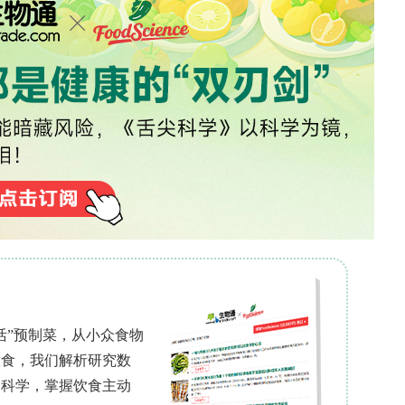
annels)，传统观点认为其对非靶标生物较安全。然而近年证据
花粉、蜂粮(beebread)、蜂蜡中检出茚虫威残留
杀虫剂首先接触中肠——负责消化、吸收及含再生细
columnar digestive cells)和内分泌细胞的非靶标器
缺乏茚虫威商用制剂对非洲化A. mellifera工
超微结构毒性病理学研究，本研究就此展开。
为对象，采用商用茚虫威制剂Avatar? CE开展急/慢性
通过光学显微镜（组织病理学）及透射电子显微镜
icroscopy)观察中肠（尤后肠中段posterior midgut）
致死残留浓度亦可致中肠显著损伤，提示田间残留具
pidologie》。
个健康意大利蜜蜂(Apis mellifera)非洲化蜂群
标准笼养条件下饲喂蜂蜜与花粉至3日龄供试。①浓度—