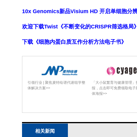
肠中段出现广泛空泡化、显著顶端胞质
10x Genomics新品Visium HD 开启单
腔。两种处理损伤均以 posterior mi
3.3 Transmission electron m
欢迎下载Twist《不断变化的CRISPR筛选格
对照组消化细胞顶面具微绒毛(microv
下载《细胞内蛋白质互作分析方法电子书》
网(rough endoplasmic reticulum
(basal lamina)。急性LC
暴露组：核周区电
50
顶端胞质含具自噬形态空泡（自噬体autop
autophagolysosomes）。慢性LC
5/100
引领行业 | 聚焦麦特绘谱代谢组学整
「大小鼠繁育与健康管理」
endoplasmic reticulum)、电
体解决方案>>
报，点击即可免费领取电子
体海报>>
受限，部分细胞顶端膜破裂呈坏死性胞
讨论与结论总结
讨论指出本研究所用商用茚虫威制剂LC
5
残留，EFSA将其列为对蜜蜂危险物质。本研
相关新闻