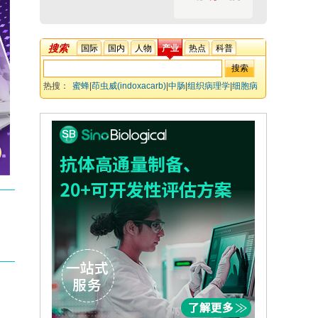
搜索
国际
国内
人物
产业
热点
科普
热搜：
蜜蜂
|
茚虫威(indoxacarb)
|
中肠
|
组织病理学
|
细胞病
理学
|
亚致死效应