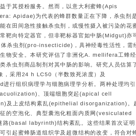
于其授粉服务。然而，以意大利蜜蜂(Apis
optera: Apidae)为代表的蜂群数量正在下降，杀虫剂
可能在田间急性接触杀虫剂，或慢性摄入被污染的花
靶向特定器官，但非靶标器官如中肠(Midgut)亦
体杀虫剂(pro-insecticide)，具神经毒性活性，需
安全。本研究评估了非洲化A. mellifera工蜂
威类杀虫剂商品制剂对其中肠的影响。研究人员估算
采用24 h LC50（半数致死浓度）及
续8 d进行组织病理学与细胞病理学分析。两种处理均
zation)、顶端细胞突起(apical cell
ion)及上皮结构紊乱(epithelial disorganization)
空泡化、典型囊泡化粗面内质网(vesiculated
)及基膜迷路(basal labyrinth)结构紊乱。这些结果首次证
也可引起蜜蜂肠道组织学及超微结构的改变，符合对