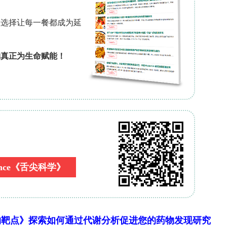
–2.28 mg/L)的50%(w/v)蔗糖溶液经口暴露，参
及LC
。②光镜组织病理：取急(LC
, 24 h
4h)
5/100
50
肠，Zamboni固定、Leica组织树脂包埋、H&E染
电镜超微结构：中肠经2.5%戊二醛及1%锇酸双固定、L
iss Libra 120 TEM观察。
浓度—死亡率）
?1
?
为4.06 mg a.i. L
，LC
为21.8 μg a.i. L
50
5/100
观察）
状缘(brush border)及基底再生细胞巢，前
)组后肠中段上皮出现胞质空泡化增加、局部上皮结构紊
)核的细胞碎片释放入肠腔。慢性暴露LC
(8 d)组
5/100
物靶点》探索如何通过代谢分析促进您的药物发现研究