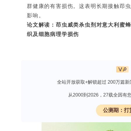
群健康的有害损伤。这表明长期接触茚
影响。
论文解读：茚虫威类杀虫剂对意大利蜜蜂(Ap
织及细胞病理学损伤
索取CAR-T 细胞免疫疗法最新资料
研究背景与立题依据
全站开放获取+解锁超过 200万篇新
蜜蜂（尤指Apis mellifera）为
间竞争、气候变化、病原及农药广泛使
从2000到2026，27载全
亚致死(sublethal)剂量亦可引发
公测期：打
(indoxacarb)属恶二嗪类(oxadi
(bioactivation)的前体杀虫剂(pro