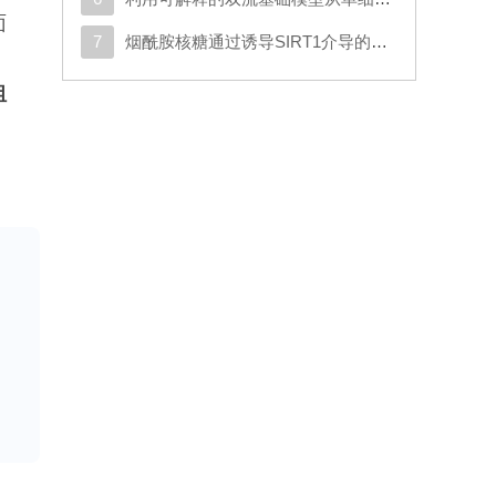
面
7
烟酰胺核糖通过诱导SIRT1介导的SMAD7去乙酰化以及激活TGF-β/SMAD2/3信号通路，促进人类脂肪干细胞的成软骨分化
组
种
，
化
道