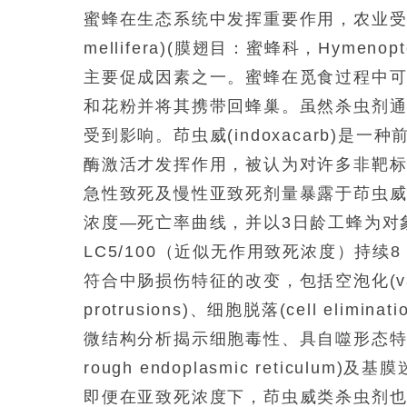
蜜蜂在生态系统中发挥重要作用，农业受益
mellifera)(膜翅目：蜜蜂科，Hymen
主要促成因素之一。蜜蜂在觅食过程中
和花粉并将其携带回蜂巢。虽然杀虫剂通常
受到影响。茚虫威(indoxacarb)是一种前
酶激活才发挥作用，被认为对许多非靶标生物
急性致死及慢性亚致死剂量暴露于茚虫
浓度—死亡率曲线，并以3日龄工蜂为对象，
LC5/100（近似无作用致死浓度）持
符合中肠损伤特征的改变，包括空泡化(vacuoli
protrusions)、细胞脱落(cell eliminat
微结构分析揭示细胞毒性、具自噬形态特征的
rough endoplasmic reticulum
即便在亚致死浓度下，茚虫威类杀虫剂