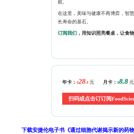
亡率生物测定：以含梯度茚虫威(a.i. 73.2
OECD No.213用Probit模型估算LC
50(2
慢(LC
, 8 d)暴露组及对照组工蜂中
5/100
Olympus BX-60光镜观察。③透射
White树脂包埋、醋酸铀—柠檬酸铅染色后于Ze
研究结果
3.1 Concentration–mortality（
Probit模型拟合良好(p>0.05)，24 h LC
1
，对照组死亡率<5%。
3.2 Light microscopy（光学显微镜
对照组中肠单层柱状消化细胞具球形核、发达刷
中肠区无差异。急性暴露LC
(24 h
50
乱、明显顶端突起及带固缩(pyknotic
下载安捷伦电子书《通过细胞代谢揭示新的药