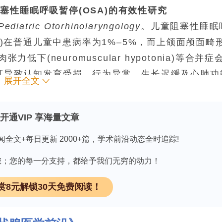
塞性睡眠呼吸暂停(OSA)的有效性研究
 Pediatric Otorhinolaryngology
。儿童阻塞性睡眠
ea, OSA)在普通儿童中患病率为1%–5%，而上颌面颅面畸
经肌肉张力低下(neuromuscular hypotonia)等合并症
A可导致认知发育受损、行为异常、生长迟缓及心肺功
展开全文
(adenotonsillectomy, ATE)治疗OSA
(tonsillotomy, TT)因出血少、恢复快日
开通VIP 享海量文章
的复杂患儿，其OSA常被认为由多因素造成，外科
体手术（尤其TT）经多导睡眠监测
闻全文+每日更新 2000+篇，学术前沿动态全时追踪!
验证的有效性研究十分有限。本研究旨在评估伴OSA易感合并症
因有您；您的每一分支持，都给予我们无穷的动力！
G参数的变化，并比较TT与TE的疗效差异。
，纳入2009–2024年芬兰赫尔辛基大学医院33例
赏8元解锁30天免费阅读！
形或神经疾病等）、因OSA接受扁桃体手术±腺样体
录的患儿。术前及术后均行实验室隔夜PSG，呼吸事