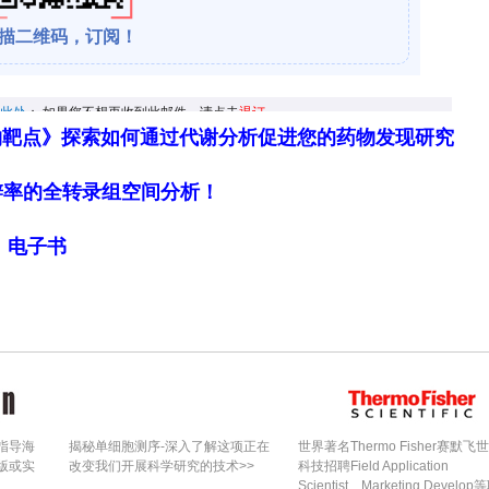
生术后出血需手术室止血并继发肺炎。TT组4例延迟出
），均无严重远期并发症。
症患儿术后阻塞及OSA指标均改善，中位OAHI从
物靶点》探索如何通过代谢分析促进您的药物发现研究
%降至轻度OSA范围，且不同合并症亚型间无差异。即
细胞分辨率的全转录组空间分析！
级占48%），OAHI仍获显著改善，提示在上气道本已
即可能扩大气道空间并解除阻塞。TT与TE在PSG
局》电子书
险高的合并症患儿更具优势。40%术前需NIV者可
项。局限性为回顾性设计及异质性小样本，但研究对
群，结果具现实指导意义。
大多数伴OSA易感合并症儿童OSA的有效治疗手段
。术前需通气支持者中40%可停用。尽管合并症患儿
解使其获益。即便切除相对较小的扁桃体和腺样体也
指导海
揭秘单细胞测序-深入了解这项正在
世界著名Thermo Fisher赛默飞
版或实
改变我们开展科学研究的技术>>
科技招聘Field Application
illotomy, TT)使PSG参数高度显著改善，且与扁
Scientist、Marketing Develop