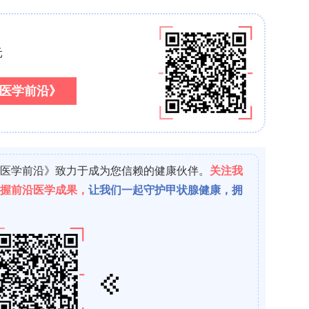
= 0.11, p = 0.035），腺样体大小无显著相关性。
n children operated with tonsillotomy（扁桃
?1（IQR 0.2–8.5）（p <
QR 6.3–45.2）降至1.8 h
?1
< 5 h
。TT组与TE组各PSG参数变化幅度无统计学差异
.34；WOB降幅p = 0.18），仅REM期OAHI改善TT组大于T
量小影响而无明确临床意义。
 of OSA after surgery（术后OSA治疗方式的变化）
ve ventilation, NIV)，术后6例(40%)成功停用
2例需 supplemental oxygen者均停用。2
后OSA改善后均成功拔管。
ery（术后并发症）