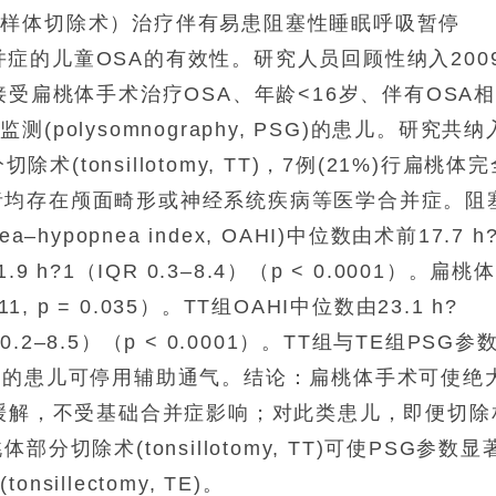
腺样体切除术）治疗伴有易患阻塞性睡眠呼吸暂停
 OSA)之合并症的儿童OSA的有效性。研究人员回顾性纳入200
接受扁桃体手术治疗OSA、年龄<16岁、伴有OSA
olysomnography, PSG)的患儿。研究共纳
术(tonsillotomy, TT)，7例(21%)行扁桃体
；所有受试者均存在颅面畸形或神经系统疾病等医学合并症。阻
a–hypopnea index, OAHI)中位数由术前17.7 h
.9 h?1（IQR 0.3–8.4）（p < 0.0001）。扁桃
 p = 0.035）。TT组OAHI中位数由23.1 h?
R 0.2–8.5）（p < 0.0001）。TT组与TE组PSG参
持的患儿可停用辅助通气。结论：扁桃体手术可使绝
得缓解，不受基础合并症影响；对此类患儿，即便切除
切除术(tonsillotomy, TT)可使PSG参数显
llectomy, TE)。