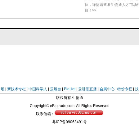
无差异。
位，详情请查看生物通人才市场
目！>>
打赏
市场
|
新技术专栏
|
中国科学人
|
云展台
|
BioHot
|
云讲堂直播
|
会展中心
|
特价专栏
|
技
版权所有 生物通
Copyright© eBiotrade.com, All Rights Reserved
联系信箱：
粤ICP备09063491号