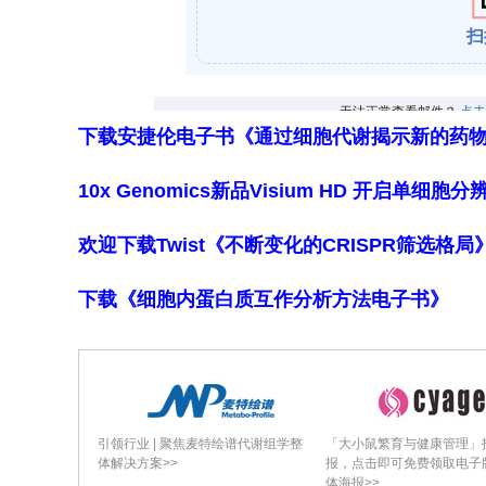
TT组无术后出血；TE组1例(14%)发
（呼吸费力、发热腹泻、尿潴留各原因
讨论与结论翻译
研究人员指出，本研究中几乎所有伴合并
下载安捷伦电子书《通过细胞代谢揭示新的药
?1
?1
18 h
降至2 h
，1/3达正常化，70
10x Genomics新品Visium HD 开启单
部分患儿扁桃体不大（Brodsky分级2
窄的合并症患儿中，切除少量扁桃体组织
欢迎下载Twist《不断变化的CRISPR筛选格
善上等效，而TT出血风险更低，对麻醉风
用，支持手术作为此类患儿一线干预选
下载《细胞内蛋白质互作分析方法电子书》
为通常被排除出临床试验的临床复杂人
结论（原文翻译）：扁桃体手术似可作为
本研究中近所有患儿OSA获缓解或减轻
术期风险较高，但单次手术可使OSA缓
引领行业 | 聚焦麦特绘谱代谢组学整
「大小鼠繁育与健康管理」
体解决方案>>
报，点击即可免费领取电子
致OSA显著改善。扁桃体部分切除术(tons
体海报>>