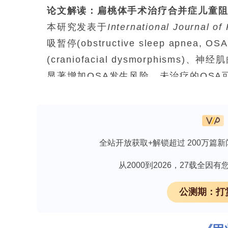
论文解读：扁桃体手术治疗合并症儿童阻
本研究发表于
International Journal of
吸暂停(obstructive sleep apn
(craniofacial dysmorphisms)、神
显著增加OSA发生风险。未治疗的OS
损害。目前对于无合并症儿童，腺样体扁桃体切除术
有效性已有高质量证据支持，且扁桃体部分切除术
及。然而，对于伴有颅面畸形或神经疾病
预后残余OSA风险高，此类人群中扁桃
全站开放获取+解锁超过 200万篇新
(polysomnography, PSG)
从2000到2026，27载全
童接受扁桃体手术（含TT与TE）后PS
研究人员开展了一项单中心回顾性队列研究
公测期：打
<16岁、伴有OSA易感合并症（颅面畸
除术且有完整术前及术后两年内PSG记