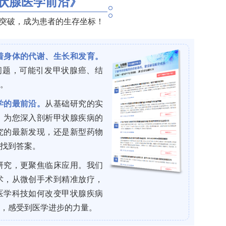
demy of Sleep Medicine, AASM)指南判读
为主（射频或单极设备保留包膜，79%），少数行传
5%同期行腺oidectomy。统计采用非参数检验及自
降幅的相关性，以p < 0.05为差异有统计学意义。
before and after tonsil surgery（扁桃体手术前
?1
著改善：OAHI由中位17.7 h
（IQR 6.5–42.
0.0001）；阻塞性/混合性呼吸暂停相关的血氧饱和度下降指数
0001）；呼吸做功(work of breathing, WOB，0–2分）由均
9百分位数(EtCO
P
)由48.8 mmHg降至46.5 mmHg（p =
2
99
)由48.0 mmHg降至45.0 mmHg（p = 0.004）。术后33%达
症亚组间OAHI及WOB改善无显著差异（p = 0.44及p =