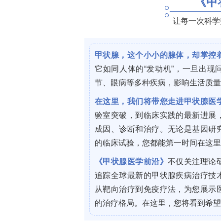
及睡眠分期按美国睡眠医学会(American Aca
并由同一组研究者重新分析。手术以TT
TE（冷切+双极电凝或热切，21%），8
线性模型分析扁桃体/腺样体大小与OAHI
研究结果
3.1. Polysomnography findings 
导睡眠监测结果）
全部33例患儿术后PSG各阻塞相关参数均显
?1（IQR 0.3–8.4）（p < 
降至1.9 h
?1
?1
(ODI
OAH)由6.2 h
降至0.3 h
（p = 0.
≥3
1.5降至0.9（p = 0.0003）；呼气末二氧化碳9
0.01）；经皮二氧化碳99百分位数(TcCO
P
2
99
?1
?1
OAHI < 1 h
，70%达OAHI < 5 h
。不同合并