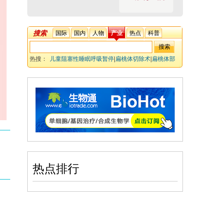
搜索
国际
国内
人物
产业
热点
科普
热搜：
儿童阻塞性睡眠呼吸暂停
|
扁桃体切除术
|
扁桃体部
分切除术(Tonsillotomy)
|
腺样体扁桃体切除术(ATE)
|
多导睡
眠监测(PSG)
|
合并症
热点排行