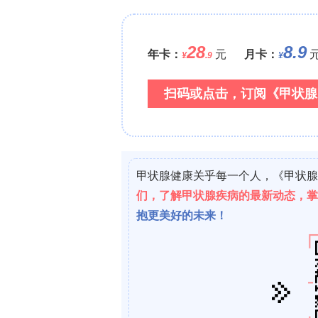
2
0.96）。扁桃体大小与OAHI降幅呈弱相关（R
3.2. Changes in PSG parameters i
部分切除术患儿PSG参数变化）
?1
TT组26例术后OAHI由中位23.1 h
（I
?1
0.0001），35%达OAHI < 1 h
，62%达OAHI 
（OAHI降幅p = 0.45；ODI
OAH降幅p = 0
≥3
（p = 0.03），研究者认为可能受TE组样本
3.3. Changes in the treatment
术前15例(45%)使用无创通气(non?invasi
NIV；3例使用高流量鼻导管吸氧者中1例停用；
曾因OSA影响拔管而行气管切开者，术
3.4. Complications after surg