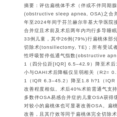
摘要：评估扁桃体手术（伴或不伴同期
(obstructive sleep apnea,
年至2024年间于芬兰赫尔辛基大学医院
合并症且术前及术后两年内均行多导睡眠监测(p
33例儿童，其中26例(79%)行扁桃体部分切除
切除术(tonsillectomy, TE)
性呼吸暂停低通气指数(obstructive apne
1（四分位距[IQR] 6.5–42.9）降至术后1
小与OAHI术后降幅仅呈弱相关（R2= 0.11,
1（IQR 6.3–45.2）降至1.8 h?1（IQ
改善程度相似。术后40%术前需通气支
多数伴OSA易感合并症的儿童OSA获
对较小的扁桃体也可显著改善OSA。扁桃体部分
改善，且其疗效等同于扁桃体完全切除术(tonsi