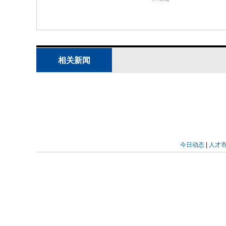
体完全切除术(tonsillectomy, TE)组
相关新闻
今日动态
|
人才