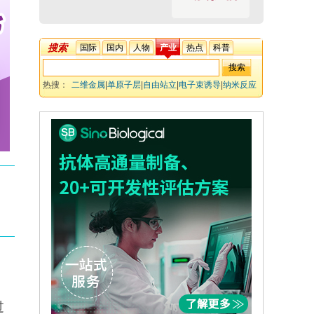
搜索
国际
国内
人物
产业
热点
科普
热搜：
二维金属
|
单原子层
|
自由站立
|
电子束诱导
|
纳米反应
器
|
金属氧化物
过