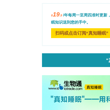
由站立膜的新的标准证据逻辑，即：周期性晶格的
分析，以及实验微照片与图像模拟之间
26
。一个关键的扩展是单原子厚Cr膜，
理论（DFT）（包括反铁磁基态）支持
39
关物理的平台，在原子极限下
。图3（
以支持元素分配和单层厚度。机制上，Cr
界面化学（如孔边缘的形成/还原步骤）
37–39
而不是纯粹的热力学平衡结构
。孔
图3（i–l）展示了在石墨烯孔内生长的
生稳定的单原子2D域，用于其他金属，
供应、边缘锚定和辐照历史共同决定可访
自由站立氧化物膜在石墨烯孔中：重构
自由站立氧化物膜在石墨烯孔中与元素