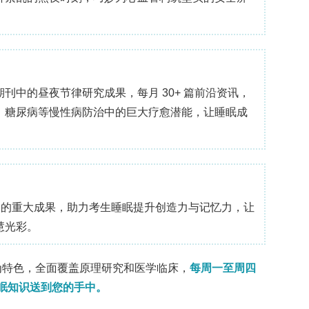
扩散和界面质量传输；（3）原子在孔周长被捕获，其
D配位的有效惩罚；（4）横向有序/重构产生跨越孔
征，即同时作为计量学（原子分辨率成像和光谱学）
选择性原子损失）。特别是当原子储层是化合物（如
性原子去除（优先溅射和/或束致脱附），将局部组
37–39
如CrO → Cr），随后在孔边缘重构为单层
37,38
剂量/剂量率和边缘条件下具有狭窄的操作窗口
26
浮在石墨烯孔中的结晶单原子厚Fe膜
。虽然存在
40
孔中稳定的二维铁碳化物相
，但原始研究中的电子
26
存在碳，支持将其分配为金属Fe
。如图3（a–e）
/团簇重组为有序的跨孔晶格。该研究确立了单原子厚