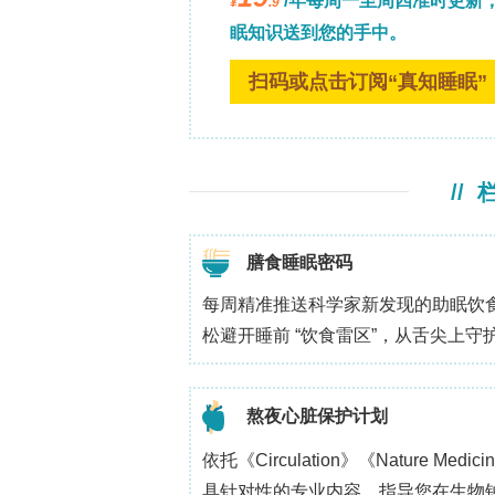
减薄方法中，相同的物理框架适用于选择
重构的单原子金属区域，同样受局部界
自由站立单原子厚2D金属膜在石墨烯孔
石墨烯孔提供了一种罕见的实验几何结
级薄金属区域跨越开口而无底层固体基
供。在这种设置中，孔周长作为界面定义
豫，以及（iii）稳定低配位金属构型，
簇。因此，石墨烯孔中的单原子金属膜
26,37,38
层的剥离类似物
。
界面控制的束下组装
形成路径通常是耦合序列：（1）局部原