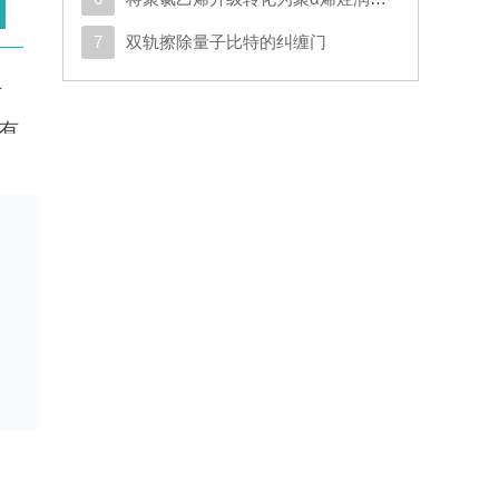
7
双轨擦除量子比特的纠缠门
广
具有
力
通
材
：
由
驱
电