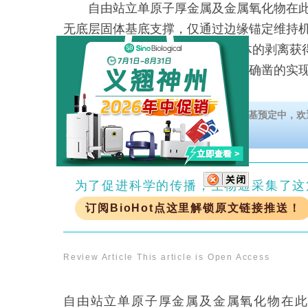
自由站立单原子厚金属及金属氧化物在此
无底层固体基底支撑，仅通过边缘锚定维持
维（2D）结构无法通过范德华固体的剥离获
与形成机制本质上由界面决定：最确凿的实
构（特别是石墨烯孔）中
义翘神州StemVive人肺泡类器官扩增培养基预定中，欢
为了促进科学的传播，生物通采集了这
订阅BioHot点这里解锁原文链接推送！
Review Article
This article is Open Access
自由站立单原子厚金属及金属氧化物在