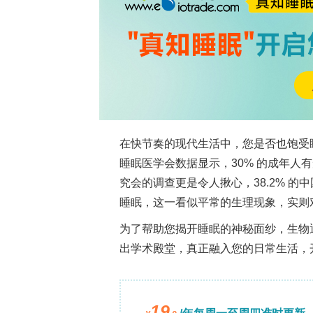
子束）可以通过几种途径影响样品，通常
射，以及（ii）非弹性过程，包括电离/
碳氢化合物污染和束致表面扩散强烈影
程被放大，因为几乎没有块体物质来耗
重排变得容易。
在石墨烯孔模板化中，通常决定的活性区
移和重构可以将吸附原子和团簇重组为悬
2
石墨烯孔内自由站立铁（Fe）膜的形成
组者，也可以通过键断裂和脱附触发化
（ZnO）重排为悬浮在石墨烯孔中的类
35
。在本征氧化物路径中，电子辐照可
扫描透射电子显微镜（STEM）条件下产