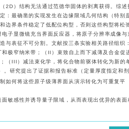
（2D）结构无法通过范德华固体的剥离获得。综述
决定：最确凿的实现发生在边缘限域几何结构（特别
获和边界条件稳定了低配位构型，否则这些构型将松
射电子显微镜充当界面反应器，将原子分辨率成像与
制造与表征不可分割。文献按三条实验相关路径组织
丁和极窄纳米带；（II）束致自上而下减薄及合金促
；（III）减法束化学，将化合物前驱体转化为新的
o）。研究提出了证据和报告标准（定量厚度指定和
控制如何将这些原子级薄界面从演示转化为可重复平
表面敏感性并诱导量子限域，从而表现出优异的表面