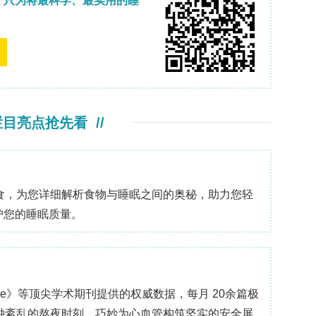
性去除（通过碰撞/溅射）结合较弱的成分，从而留
37,38
面化学、缺陷密度和辐照剂量历史支配
。
中
构，元素金属可以满足我们严格的自由站立定义：原
底，机械稳定性仅通过石墨烯边缘界面的周长锚定提
的边界条件，（i）定位移动原子，（ii）约束面外
否则这些构型会发生面外致密化和3D聚集形成密堆积
应被视为界面稳定、束辅助组装的相，而不是范德华
子储层（吸附原子、纳米颗粒或分解前驱体）存在于