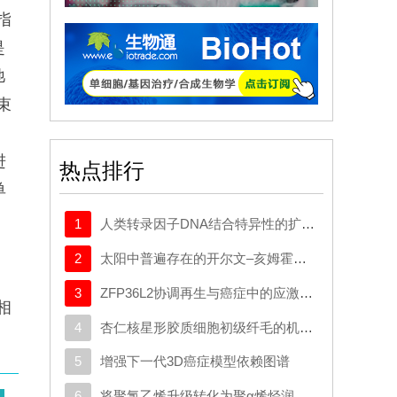
指
是
弛
束
：
进
热点排行
单
剂
1
人类转录因子DNA结合特异性的扩展密码本
2
太阳中普遍存在的开尔文–亥姆霍兹不稳定性驱动等离子体混合
3
ZFP36L2协调再生与癌症中的应激适应性可塑性
相
4
杏仁核星形胶质细胞初级纤毛的机制与应激行为密切相关。
5
增强下一代3D癌症模型依赖图谱
6
将聚氯乙烯升级转化为聚α烯烃润滑剂