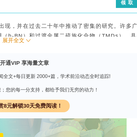
领 取
出现，并在过去二十年中推动了密集的研究。许多
（h-BN）和过渡金属二硫族化合物（TMDs），
展开全文
的层内共价键结合和弱的层间范德华相互作用。这些弱的层间
以获得原子级薄层。相比之下，具有各向同性金属键的元素金属
开通VIP 享海量文章
预计不会剥离形成稳定的2D形式。因此，大多数2D
闻全文+每日更新 2000+篇，学术前沿动态全时追踪!
因有您；您的每一分支持，都给予我们无穷的动力！
实验控制变量）
化物，电子显微镜不仅是成像平台，也是界面反应器
赏8元解锁30天免费阅读！
薄样品中，其两个表面暴露（通常向真空），其周界
几何结构中，束流可以同时将形成、稳定瞬态构型和
35,36
细报告辐照条件至关重要
。电子辐照（来自成像