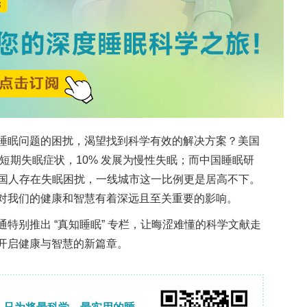
分为（i）弹性（碰撞）碰撞，可位移原子并引起溅
37
辐射分解、电子激发、静电充电和束致加热
；此外
35,36
响暴露界面处的结果
。在原子级薄系统中，这些
散能量，且边缘、缺陷和界面提供低配位位点，使原
域是石墨烯-真空界面，特别是沿孔周长，其中束致
浮膜。这种行为以在透射电子显微镜（TEM）辐照
6
为例。对于氧化物相关路径，束流既可以作为结构
学。在石墨烯孔系统中，电子辐照可以促进氧化锌
石墨烯（六边形）单层，反映出束致重构过程而非剥
以诱导悬浮氧卤化物的选择性脱卤，随后晶格弛豫，
36
生自由站立单层氧化物（MOX → MO）
。在合金