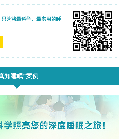
原子分辨率成像、 reciprocal-space/FF
归一化强度分布的定量比较，以确认单层而非多层堆
也是在石墨烯孔中形成的，并通过图像模拟和密度泛
，说明孔模板化膜可以作为内在2D金属和潜在的自旋
f–h）中的Cr示例还强调，光谱学和模拟通常结合使
进一步强调孔模板化膜可以将几何稳定与束enable
耦合，强调将这些膜解释为耦合束-界面系统的结果
模板化家族最近扩展到了这些早期过渡金属代表之外
悬浮锆（Zr）膜小岛，表明孔中的界面定义组装可以
并强化石墨烯孔作为通用纳米反应器的作用，其中原
41
问的2D金属结果
。
、化学计量和界面稳定
金属膜占据不同的利基：它们通过石墨烯孔边缘的相