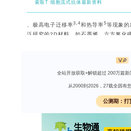
索取T 细胞流式抗体最新资料
3,4
5
、极高电子迁移率
和热导率
等现象的
泛研究的2D材料，如石墨烯、六方氮化硼
共同的 structural 特征，即强
允许 straightforward 剥离
常倾向于三维（3D）密堆积结构，因此
料研究历史上侧重于范德华固体。
全站开放获取+解锁超过 200万篇新
从2000到2026，27载全
电子束-样品在界面的相互作用（机制和
对于真正的自由站立单原子厚金属和氧
公测期：打
电子束将能量和动量直接耦合到原子级
界面（如石墨烯孔边缘）定义。在这种
动降解结合起来，因此机制清晰性和仔