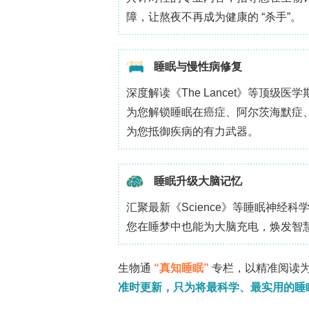
墨烯上/附近；（2）电子辐照激活表面
与边缘位点的键合和几何限域降低了对2
悬浮单层。在此状态下，束具有双重特
作为过程驱动器（扩散、键重排和元素
化物）或合金时，电子辐照可以驱动选择
向更抗辐照的成分移动，并促进界面转化（
这解释了为何可重现的形成需要在电压/
铁和铬作为跨孔2D金属膜的典型代表
第一个广泛认可的实验证据是原位形成悬
论解释认为观察到的结构可能是石墨烯
量损失光谱（EELS）并未指示膜区域中
示，石墨烯-真空界面处的移动Fe原子