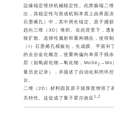
边缘锚定维持机械稳定性。此类极端二维
出，其稳定性与形成机制本质上由界面
石墨烯孔）中，其中周长锚定、原子捕
趋向三维（3D）堆积。在此背景下，透
致扩散、选择性溅射和重构耦合，使得
（I）石墨烯孔模板化，生成膜、平面补
的去合金化概念，使重构偏向单原子残余
层（如氧卤化物→氧化物，MoSe
→M
2
量历史记录），并描述了自动化和闭环
台。
二维（2D）材料因其原子级厚度增强了
1,2
关特性。这促成了量子霍尔效应