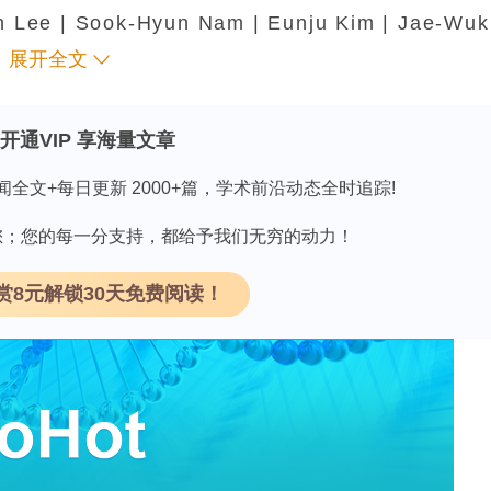
n Lee | Sook-Hyun Nam | Eunju Kim | Jae-Wuk
展开全文
：SignalChem科学家的深度解析》
领 取
开通VIP 享海量文章
闻全文+每日更新 2000+篇，学术前沿动态全时追踪!
因有您；您的每一分支持，都给予我们无穷的动力！
CCI）框架，该框架整合了曝气控制和可再生能源技
赏8元解锁30天免费阅读！
质、能源效率与温室气体排放之间的权衡关系。
）低、氨氮（NH
-N）高的区域作为温室气体排放热
3