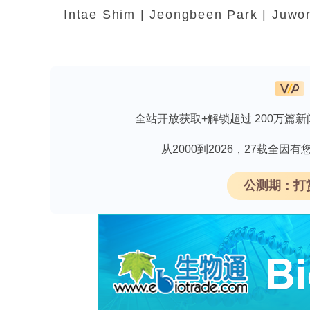
Intae Shim | Jeongbeen Park | Juwo
Koo | Tae-Mun Hwang
深度解析欢迎下载《激酶活性检测与药物筛选
全站开放获取+解锁超过 200万篇新
•
从2000到2026，27载全
开发了一种水-能源-碳耦合指数（WE
术。
公测期：打
•
量化了污水处理厂（WWTPs）中水
•
利用混合效应模型识别出溶解氧（DO
点。