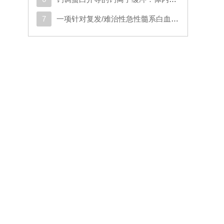
7
一项针对复发/难治性急性髓系白血病或原始浆细胞样树突状细胞肿瘤成人患者的CD123导向的嵌合抗原受体T细胞疗法1期试验