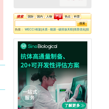
搜索
国际
国内
人物
产业
热点
科普
热搜：
WECCI 框架
|
水质 - 能源 - 碳排放关联
|
情景优化
|
技
术经济分析
|
政策解读