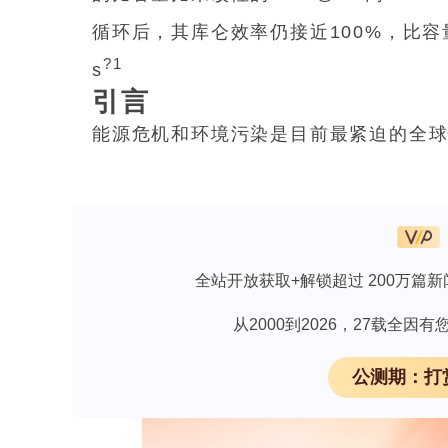
循环后，其库仑效率仍接近100%，比容量保
?1
s
引言
能源危机和环境污染是目前最紧迫的全
已成为至关重要的问题[1]，[2]。经过
使用的储能解决方案[3]，[4]。然而
的环境影响推动了替代储能技术的探索[
点，水系锌离子电池（AZIBs）近年来受
全站开放获取+解锁超过 200万篇新
高效的离子传输和电荷转移是电极材料
决于正极材料的结构。基于锰的化合物
从2000到2026，27载全
[7]。在LIBs领域，锂锰氧化物（LiMn
2
公测期：打
作为电极材料的有前途的类别[8]，[9]。
氧化物（ZnMn
O
）已被有效地应用于AZ
2
4