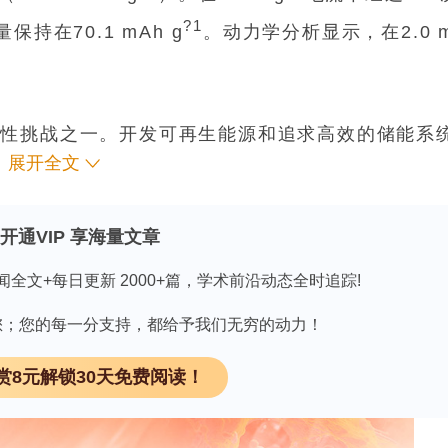
?1
持在70.1 mAh g
。动力学分析显示，在2.0 
球性挑战之一。开发可再生能源和追求高效的储能系
展开全文
数十年的技术进步，锂离子电池（LIBs）已成为最广
，它们的安全限制、与有机电解质使用相关的问题以及
5]。利用低成本、锌资源丰富和低氧化还原电位等优
开通VIP 享海量文章
到了广泛的研究关注[6]。
闻全文+每日更新 2000+篇，学术前沿动态全时追踪!
表现出优异储能特性的关键决定因素，这很大程度上
由于其天然丰富性和高理论容量而引起了大量研究兴
因有您；您的每一分支持，都给予我们无穷的动力！
O
）取得了显著的成功，从而确立了尖晶石结构化合
4
赏8元解锁30天免费阅读！
基于这一基础，具有与LiMn
O
类似结构的锌锰酸
2
4
?1
IBs中，其理论容量达到224 mAh g
[10]，[11