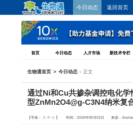
今日动态
返回首页
首页
今日动态
人才市场
新技术专栏
生物通首页
>
今日动态
正文
>
通过Ni和Cu共掺杂调控电化
型ZnMn2O4@g-C3N4纳米
【字体：
大
中
小
】
时间：2026年06月03日
来源：Journal 