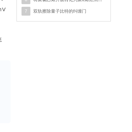
mV
7
双轨擦除量子比特的纠缠门
统
泛
相关
取
趣
物
盐
]。