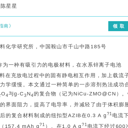
|陈星星
指南》
领 取
料化学研究所，中国鞍山市千山中路185号
作为一种有吸引力的电极材料，在水系锌离子电池
，材料在充放电过程中的固有静电相互作用，加上载流
动力学缓慢。本文通过一种简单的一步溶剂热法成功
O
与g-C
N
的复合物（记为NiCu-ZMO@CN）
2
4
3
4
取的界面阻力，提高了电导率，并减轻了由于体积膨
?1
复合材料制成的纽扣型AZIB在0.3 A g
电流
?1
?1
57.4 mAh g
）。在1.0 A g
电流下经过600