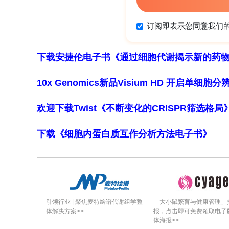
ZnMn
O
纳米颗粒，证明掺杂引起的变
2
4
膨胀引起的结构退化，并显著提高了循环稳
2+
2+
MnO
制备了CMO正极材料。由于Cu
和Zn
下载安捷伦电子书《通过细胞代谢揭示新的药
2
?1
在相同条件下仅保持了2
的结构支柱。在2 A g
2
10x Genomics新品Visium HD 开启单
性能[13]。
欢迎下载Twist《不断变化的CRISPR筛选格
章节片段
g-C
N
和ZMO@CN的制备
下载《细胞内蛋白质互作分析方法电子书》
3
4
g-C
N
是通过在管式炉中以550°C的温
3
4
Zn(CH
COO)
、0.490克Mn(CH
COO
3
2
3
C
N
依次溶解在50毫升无水乙醇中，
3
4
引领行业 | 聚焦麦特绘谱代谢组学整
「大小鼠繁育与健康管理」
体解决方案>>
报，点击即可免费领取电子
移到一个100毫升的特氟龙内衬不锈钢
体海报>>