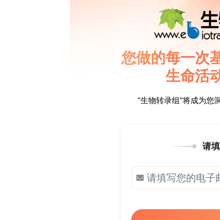
在ZnMn
O
中，锰和锌具有不同的电极
2
4
合金属氧化物的双金属协同效应。这种双
胀，从而有效提高了储能性能。因此，它已
力，但由于在载流子插入和提取过程中强
3+
学仍然有限。此外，由于Mn
离子的不
容量相对于理论值的预期[12]。
诸如碳基改性等策略可以有效提高电导率
化物（g-C
N
）是一种典型的无金属聚
3
4
2
子的sp
杂化作用形成了高度离域的π电
化学稳定性、高比表面积和可调的纳米
[14]，[15]，[16]，[17]。
元素掺杂是调整正极材料电化学性质的
电子结构，增强载流子扩散动力学，并抑制