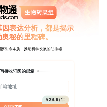
电位，使它们能够在充放电循环中协同作用，表现出
位点协调增强了离子/电子导电性，并减轻了体积膨
成为AZIBs的有前途的正极材料[8]。尽管具有潜
烈的静电相互作用和结构相变，ZnMn
O
的反应动
2
4
2+
完全反应导致Mn
离子的溶解，进一步限制了其实
并抑制锰的浸出，从而改善电化学性能[13]。石墨
合物半导体，具有由C和N原子组成的层状结构。碳
子系统，有效增强了电荷传输动力学。此外，其固有
结构使其成为增强储能系统界面稳定性的理想选择
另一种有效策略。通过引入杂原子，掺杂可以调节表
锰的溶解。例如，Tao等人[7]合成了掺镍/铜的