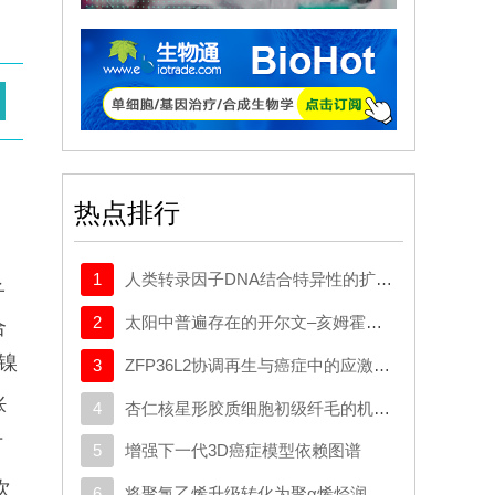
热点排行
1
人类转录因子DNA结合特异性的扩展密码本
子
2
太阳中普遍存在的开尔文–亥姆霍兹不稳定性驱动等离子体混合
合
。镍
3
ZFP36L2协调再生与癌症中的应激适应性可塑性
胀
4
杏仁核星形胶质细胞初级纤毛的机制与应激行为密切相关。
下
5
增强下一代3D癌症模型依赖图谱
次
6
将聚氯乙烯升级转化为聚α烯烃润滑剂