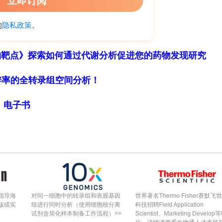
化降低了载流子插入和提取的界面阻力，减轻了由体
2+
?1
插入δ-
定性。制备的复合材料在1000 mA g
之间的电负性差异，Cu
O键得到了加强，成为增强层稳
物靶点》探索如何通过代谢分析促进您的药物发现研究
3%的容量。这种改性提高了电导率和结构稳定性，从而优化了整体电
细胞分辨率的全转录组空间分析！
局》电子书
度下煅烧三聚氰胺3小时制备的。随后，将0.183克
)
·4H
O、0.400克CO(NH
)
和0.080克新合成的g
2
2
2
2
在室温下剧烈搅拌1小时。获得均匀溶液后，将混合物
指导海
对同一细胞中的转录组和表观基因
世界著名Thermo Fisher赛默飞
版或实
组进行同时分析（使用细胞核分离
科技招聘Field Application
高压釜中，并进行溶剂热处理
试剂盒简化样本制备工作流程）>>
Scientist、Marketing Develop