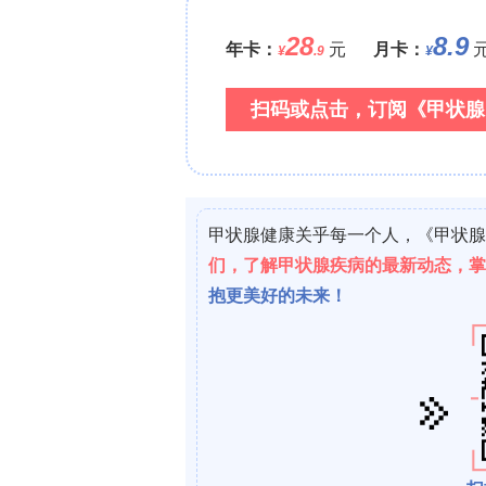
算风险比(Hazard Ratio, HR)，Ka
间差异，亚组分析按11–18岁及19–2
TriNetX平台对匹配后群组进行，P < 
三、研究结果
Participants
初筛符合纳入标准9,261,074例，最终吸
倾向评分匹配后每组各57,202例，匹配
0.1)，吸电子烟组中位随访210天(四分位距Int
(IQR 0–980)。吸电子烟组5,017例(8
Primary Outcome
吸电子烟者发生心脏节律异常的odds较非吸电子烟者
P < 0.001)；随时间推移发生心脏节律异常
95% CI: 1.88–2.06, P < 0
Patients 11 to 18 Years Old