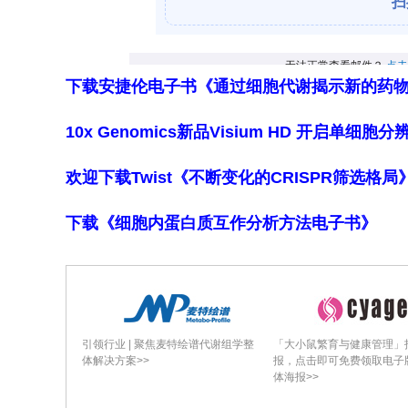
该亚组每组各10,695例匹配受试者，吸电子烟组
诊心脏节律异常。吸电子烟者odds为对照组的2.03
0.001)，HR为2.28(95% CI: 2.0
下载安捷伦电子书《通过细胞代谢揭示新的药
甚至略高。
Patients 19 to 24 Years Old
10x Genomics新品Visium HD 开启单
该亚组每组各47,086例匹配受试者，吸电子烟组
欢迎下载Twist《不断变化的CRISPR筛选格
确诊心脏节律异常。吸电子烟者odds高89%(OR: 
HR为2.00(95% CI: 1.90–2.11
下载《细胞内蛋白质互作分析方法电子书》
失常风险。
Sensitivity Analyses
将心脏节律异常定义限定为ICD?10 I49
CI: 1.43–1.75, P < 0.001)，HR为1.7
引领行业 | 聚焦麦特绘谱代谢组学整
「大小鼠繁育与健康管理」
OR 1.78(95% CI: 1.43–2.21)、HR 
体解决方案>>
报，点击即可免费领取电子
体海报>>
1.73(95% CI: 1.54–1.94)、HR 1