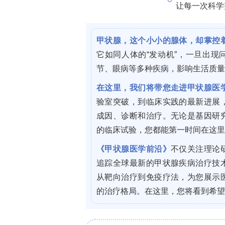
Journal of Pediatrics
。
二、主要研究方法概述
研究人员采用回顾性队列研究设计，数据来源
者去标识化电子健康记录)。研究对象为202
AYA，吸电子烟组通过ICD?10编码U07
别，排除确诊可燃烟草制品尼古丁依赖
肌病、心脏骤停、甲状腺功能减退、慢性
用β受体阻滞剂/ACEI/钙通道阻滞剂者
按年龄、性别、种族、族裔及基线用药(
呼吸道药物)行1:1倾向评分匹配(greedy 
估协变量平衡(标准化均数差Standardized 
局为心脏节律异常复合诊断(ICD?10：I
动过速Supraventricular Tachyc
算比值比(Odds Ratio, OR)及95%置信区