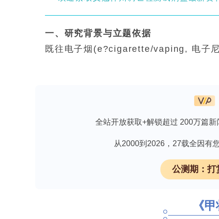
一、研究背景与立题依据
既往电子烟(e?cigarette/vaping, 电子尼古
Systems, ENDS)健康危害研究多聚焦于
Vaping use?Associated Lung
楚。传统可燃卷烟中尼古丁(nicotine)促
茶酚胺释放增加、QT间期延长及心肌兴奋性
全站开放获取+解锁超过 200万篇新
glycol)、甘油(glycerin)及
可致心肌结构及电生理重构(如心率变异
从2000到2026，27载全
图可见Tp?e/QT比值升高(与不良心脏
公测期：打
高中生吸电子烟，青少年及年轻成人(Adolescen
电子烟高流行人群，其潜在心脏电生理危
心脏节律异常(heart rhythm abnorma