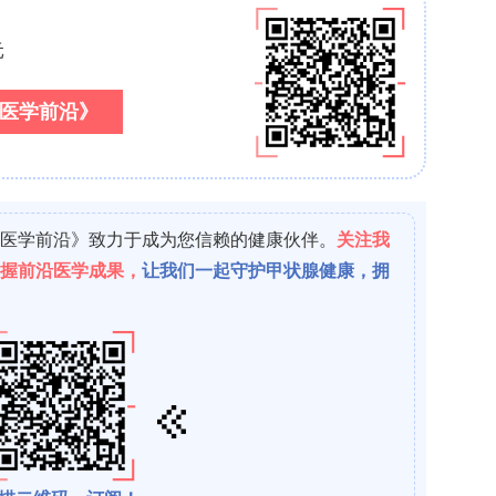
plan?Meier法绘制累积发生率曲线，Log?rank检验比
4岁分层，随访最长为索引事件后5年。所有分析在
0.05为差异有统计学意义。
电子烟组57,202例，非吸电子烟组9,203,872例，
后所有基线人口学特征及用药比例完全一致(SMD <
erquartile Range, IQR 0–810)，对照组28
.77%)确诊心脏节律异常，对照组2,862例(5.00%)。
高82%(OR: 1.82, 95% CI: 1.74–1.91
的hazard约为非吸电子烟者的1.97倍(HR: 1.97
.001)，表明吸电子烟与心脏节律异常发生风险显著相关。