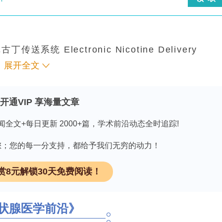
丁传送系统 Electronic Nicotine Delivery
肺部损伤如电子烟相关肺损伤(E?cigarette or
展开全文
 Injury, EVALI)，而其对心血管尤其心脏电生理的影响尚不
心律失常(pro?arrhythmic)作用已被证实，可引发
开通VIP 享海量文章
改变。电子烟雾化液含尼古丁、丙二醇(propyle
闻全文+每日更新 2000+篇，学术前沿动态全时追踪!
调味剂，加热后可产生醛类副产物、颗粒物等，临床前研究显示
性降低、室性快速性心律失常诱导性增加)，临床心
因有您；您的每一分支持，都给予我们无穷的动力！
事件包括心源性猝死相关)。鉴于美国超200万中学生
赏8元解锁30天免费阅读！
ts and Young Adults, AYA, 11–24岁)作
害亟待明确，故本研究拟探讨AYA人群中吸电子烟
lities/arrhythmias)诊断的关联。该论文发表于
The