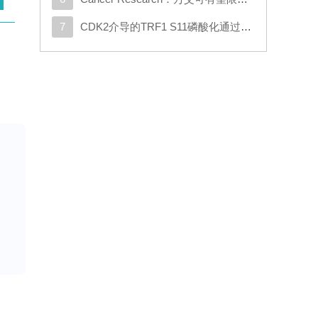
7
CDK2介导的TRF1 S11磷酸化通过重塑端粒染色质促进DNA损伤修复
清
儿
ne
其
电
及
为
与