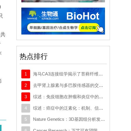
)
识
究共
者
<
热点排行
1
海马CA3连接组学揭示了苔藓纤维输入梯度及对锥体细胞的选择性前馈抑制
影
2
去甲肾上腺素与多巴胺传感器的交叉反应取决于局部神经支配密度
3
综述：免疫细胞在肿瘤和炎症中的迁移：分子机制与治疗靶点
4
综述：癌症中的泛素化：机制、信号网络及潜在的治疗机会
5
Nature Genetics：3D基因组分析发现与克罗恩病相关的新基因
6
Cancer Research：万艾可有望限制癌症转移