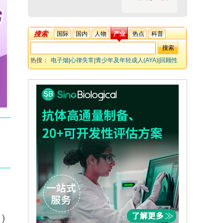
搜索
国际
国内
人物
产业
热点
科普
热搜：
电子烟
|
心律失常
|
青少年及年轻成人(AYA)
|
回顾性
队列研究
|
倾向评分匹配
|
TriNetX
)