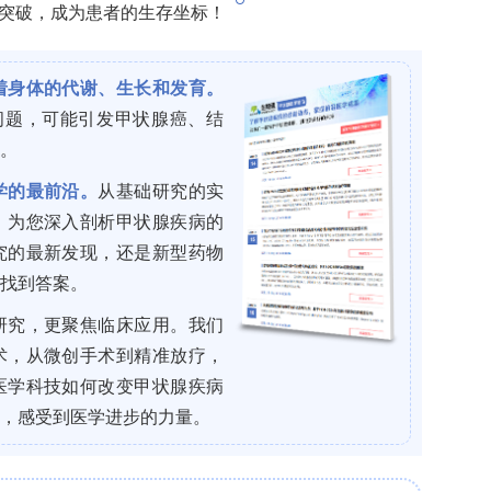
于美国TriNetX联邦健康研究网络(含逾1.5亿
0年1月1日至2025年1月1日期间就诊的11–24岁
.0(电子烟相关障碍)和F17.20(未特指尼古丁依赖)识
、其他兴奋剂相关障碍、先天性心脏病、心力衰竭、
肾脏病/肾衰竭、注意缺陷多动障碍、甲状腺毒症及
；对照组无上述vaping相关诊断。吸电子烟组与对照
中枢神经系统药物、激素/合成物/调节剂、抗组胺药
nearest neighbor算法，卡钳0.1倍合并标准差)，
Mean Difference, SMD < 0.1视为平衡)。主
49其他心脏心律失常、R00心跳异常、I47.1室上性
ardia, SVT)，敏感性分析单独使用I49编码。采用χ2检验
间(Confidence Interval, CI)，Cox比例风险模