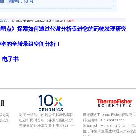
1,027例(9.60%) vs 对照组531例(4.96%)
倍(OR: 2.03, 95% CI: 1.82–2.26, P <
5–2.54, P < 0.001)，青少年亚组风险增高趋势与总体一
物靶点》探索如何通过代谢分析促进您的药物发现研究
细胞分辨率的全转录组空间分析！
4,047例(8.59%) vs 对照组2,227例(4.73%
局》电子书
1.89, 95% CI: 1.79–2.00, P < 0.001)
, P < 0.001)，年轻成人亚组同样显示吸电子烟显著增加心
(其他心脏心律失常)后，吸电子烟者OR为1.59(95%
5(95% CI: 1.58–1.94, P < 0.001)；11–18岁亚组
指导海
对同一细胞中的转录组和表观基因
世界著名Thermo Fisher赛默飞
2.08(95% CI: 1.68–2.59)；19–24岁亚组OR
版或实
组进行同时分析（使用细胞核分离
科技招聘Field Application
试剂盒简化样本制备工作流程）>>
Scientist、Marketing Develop
.85(95% CI: 1.65–2.08)，各项敏感性分析结果方向一
位，详情请查看生物通人才市场