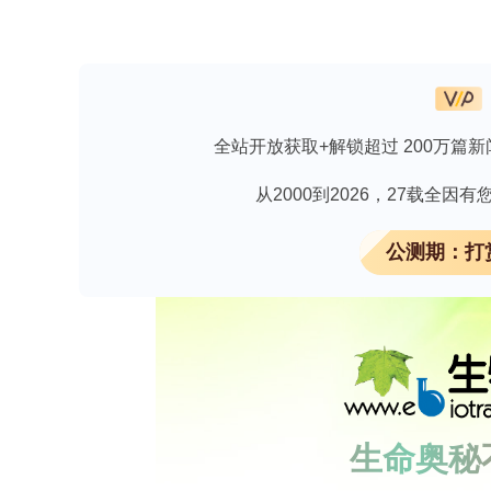
摘要
自2022年5月以来，猴痘病毒（MPX
者身上分离出的MPXV-ROK-P1-2022
NOG小鼠是否适合作为MPXV IIb谱系感
全站开放获取+解锁超过 200万篇新
进行了实验性感染，并监测了其临床症状
从2000到2026，27载全
测定和组织病理学分析，我们收集了血
毒具有剂量依赖性的致死性，并在多个
公测期：打
和DNA水平异常高。CAST/EiJ小
象。总之，用MPXV-ROK-P1-2022 
发致命的系统性感染。该病毒对睾丸的明
制、器官亲和性以及评估疫苗效果的理
下载【CD2-CD25信号轴免疫治疗靶点