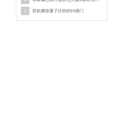
7
双轨擦除量子比特的纠缠门