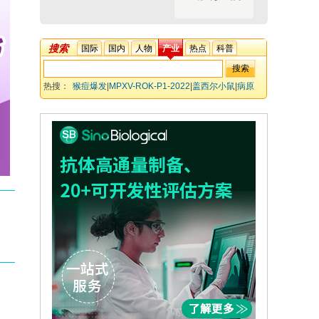
搜索
国际
国内
人物
产业
热点
科普
热搜：
猴痘爆发
|
MPXV-ROK-P1-2022
|
盖西尔小鼠
|
病原
器官学
|
系统性感染
|
疫苗接种挑战