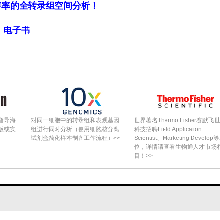
细胞分辨率的全转录组空间分析！
局》电子书
指导海
对同一细胞中的转录组和表观基因
世界著名Thermo Fisher赛默飞
版或实
组进行同时分析（使用细胞核分离
科技招聘Field Application
试剂盒简化样本制备工作流程）>>
Scientist、Marketing Develop
位，详情请查看生物通人才市场
目！>>