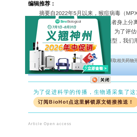
编辑推荐：
摘要自2022年5月以来，猴痘病毒（MP
致超过15万人感染。从韩国首例患者身上分离出的
2022毒株属于IIb分支的B.1.1谱系。为了评估
否适合作为MPXV IIb谱系感染的模型，我们用M
下载【肥胖症和糖尿病明星治疗靶点】，获取相关药物
为了促进科学的传播，生物通采集了这
订阅BioHot点这里解锁原文链接推送！
Article
Open access