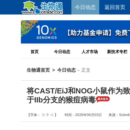
今日动态
返回首页
首页
今日动态
人才市场
新技术专栏
生物通首页
>
今日动态
正文
>
将CAST/EiJ和NOG小鼠作
于IIb分支的猴痘病毒
【字体：
大
中
小
】
时间：2026年06月03日
来源：Scientifi