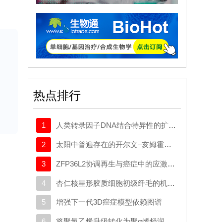
患
鼠
块
病
热点排行
制
1
人类转录因子DNA结合特异性的扩展密码本
中引
2
太阳中普遍存在的开尔文–亥姆霍兹不稳定性驱动等离子体混合
机
3
ZFP36L2协调再生与癌症中的应激适应性可塑性
4
杏仁核星形胶质细胞初级纤毛的机制与应激行为密切相关。
5
增强下一代3D癌症模型依赖图谱
6
将聚氯乙烯升级转化为聚α烯烃润滑剂