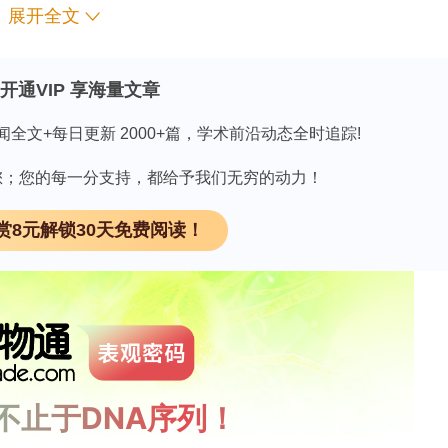
展开全文
V）的爆发已在全球导致超过15万人感染。从韩国首例
毒株属于IIb分支的B.1.1谱系。为了评估CAST/EiJ和
开通VIP 享海量文章
染的模型，我们用MPXV-ROK-P1-2022对这些小
闻全文+每日更新 2000+篇，学术前沿动态全时追踪!
和体重变化。为了进行聚合酶链反应（PCR）、斑
因有您；您的每一分支持，都给予我们无穷的动力！
液、肺、肝、脾、睾丸和脑组织样本。结果显示，该
器官中建立了系统性感染。特别是在睾丸中，病毒复
赏8元解锁30天免费阅读！
鼠表现出脾脏肿大、淋巴组织减少以及散在的细胞坏死现
IIb谱系病毒进行腹腔注射会在CAST/EiJ和NOG小鼠
显亲和性表明，这些小鼠具有作为研究MPXV致病
想模型潜力。
】，获取相关药物开发的最新进展。
领 取